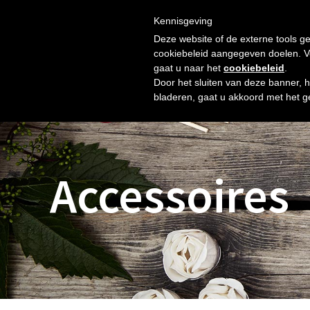
Skip
Gratis verzending vanaf € 60. Wij doen ons best om binnen 
to
Kennisgeving
HOME
SHOP
NIEUW
OVER ONS
FOTO’S
content
Deze website of de externe tools ge
cookiebeleid aangegeven doelen. Voo
gaat u naar het
cookiebeleid
.
Door het sluiten van deze banner, 
bladeren, gaat u akkoord met het g
Accessoires