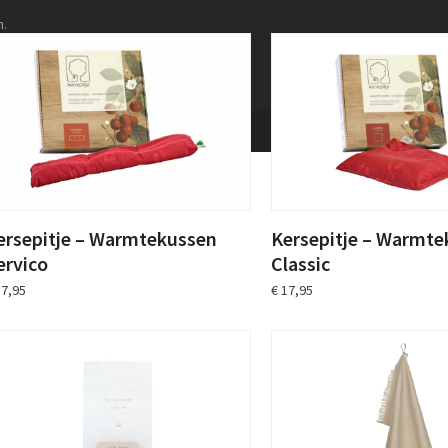
n.
ersepitje – Warmtekussen
Kersepitje – Warmte
ervico
Classic
7,95
€
17,95