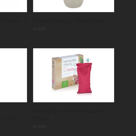
t Terra – 2
Home Society – Bunny Regi – L
€
14,95
Kersepitje – Warmtekussen –
s – You
Picolo
€
13,50