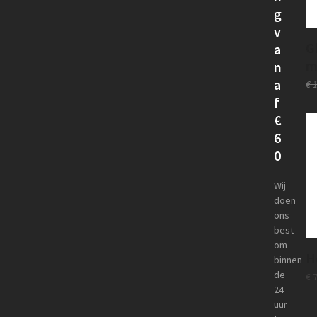
g
v
G
a
m
n
a
€
1
f
€
6
0
Wij
doen
ons
best
om
H
binnen
de
€
7
24
uur