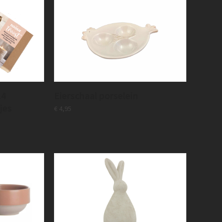
14
Eierschaal porselein
jes
€
4,95