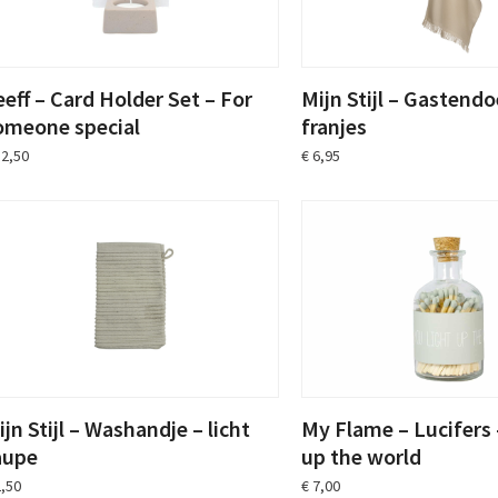
eeff – Card Holder Set – For
Mijn Stijl – Gastend
omeone special
franjes
2,50
€
6,95
ijn Stijl – Washandje – licht
My Flame – Lucifers 
aupe
up the world
,50
€
7,00