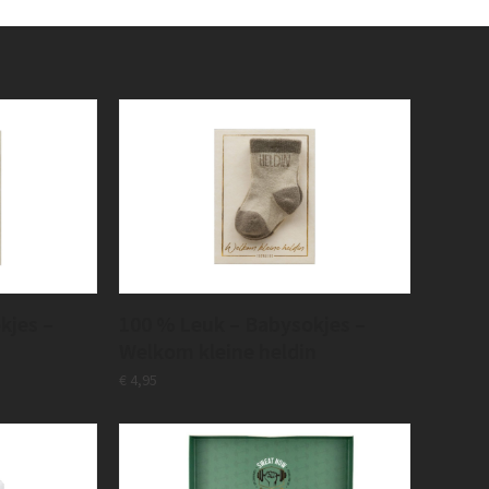
kjes –
100 % Leuk – Babysokjes –
Welkom kleine heldin
€
4,95