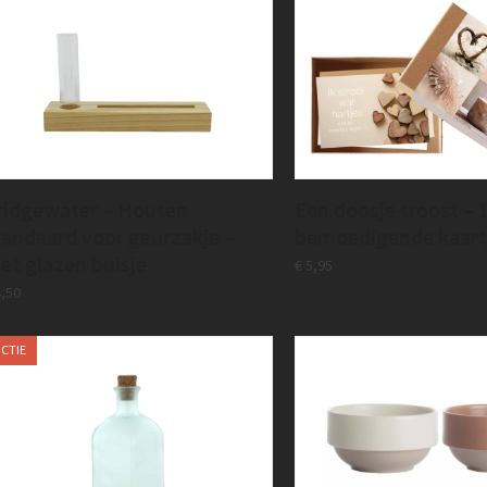
ridgewater – Houten
Een doosje troost – 
tandaard voor geurzakje –
bemoedigende kaart
et glazen buisje
€
5,95
,50
CTIE