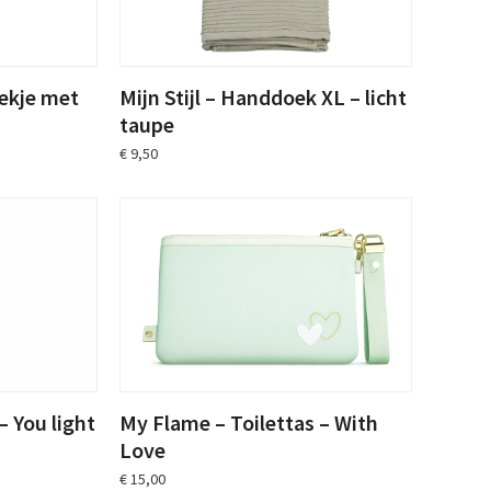
oekje met
Mijn Stijl – Handdoek XL – licht
taupe
€
9,50
– You light
My Flame – Toilettas – With
Love
€
15,00