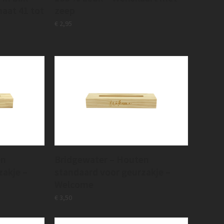
maat 41 tot
zeep
€
2,95
en
Bridgewater – Houten
zakje –
standaard voor geurzakje –
Welcome
€
3,50