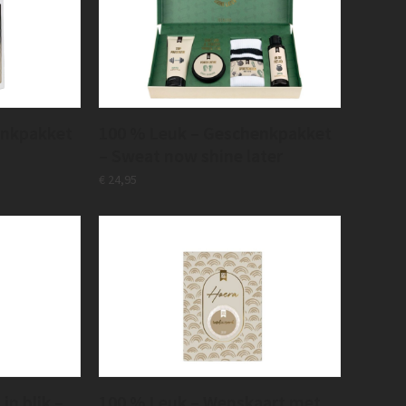
enkpakket
100 % Leuk – Geschenkpakket
– Sweat now shine later
€
24,95
in blik –
100 % Leuk – Wenskaart met