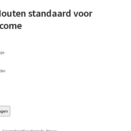
Houten standaard voor
lcome
je.
der.
agen