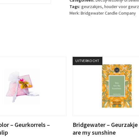
Categorieën:
Deco|Flessen|Porselei
geurzakje
Tags:
geurzakjes
,
houder voor geurz
–
Merk:
Bridgewater Candle Company
Welcome
aantal
UITVERKOCHT
olor – Geurkorrels –
Bridgewater – Geurzakje
lip
are my sunshine