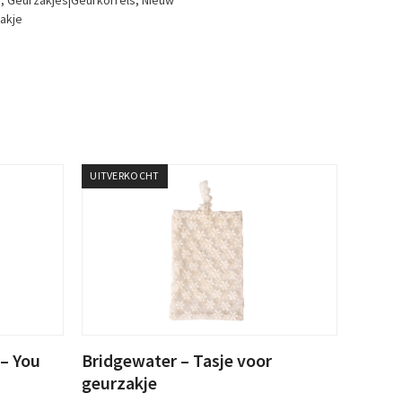
n
,
Geurzakjes|Geurkorrels
,
Nieuw
akje
UITVERKOCHT
 – You
Bridgewater – Tasje voor
geurzakje