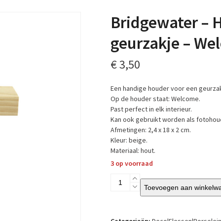
Bridgewater – 
geurzakje – We
€
3,50
Een handige houder voor een geurzak
Op de houder staat: Welcome.
Past perfect in elk interieur.
Kan ook gebruikt worden als fotohou
Afmetingen: 2,4 x 18 x 2 cm.
Kleur: beige.
Materiaal: hout.
3 op voorraad
Bridgewater
Toevoegen aan winkelw
-
Houten
standaard
voor