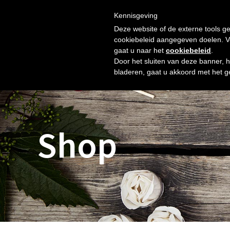
Skip
Gratis verzending vanaf € 60. Wij doen ons best om binnen 
to
Kennisgeving
HOME
SHOP
NIEUW
OVER ONS
FOTO’S
content
Deze website of de externe tools ge
cookiebeleid aangegeven doelen. Voo
gaat u naar het
cookiebeleid
.
Door het sluiten van deze banner, 
bladeren, gaat u akkoord met het g
Shop