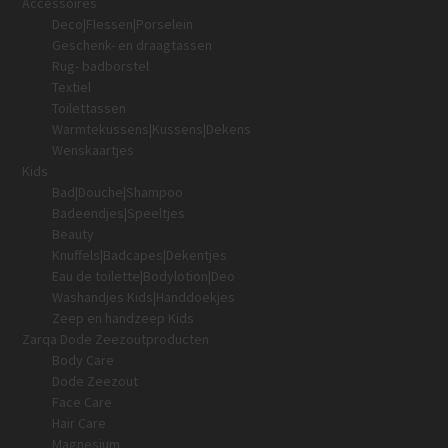
Accessoires
Deco|Flessen|Porselein
Geschenk- en draagtassen
Rug- badborstel
Textiel
Toilettassen
Warmtekussens|Kussens|Dekens
Wenskaartjes
Kids
Bad|Douche|Shampoo
Badeendjes|Speeltjes
Beauty
Knuffels|Badcapes|Dekentjes
Eau de toilette|Bodylotion|Deo
Washandjes Kids|Handdoekjes
Zeep en handzeep Kids
Zarqa Dode Zeezoutproducten
Body Care
Dode Zeezout
Face Care
Hair Care
Magnesium