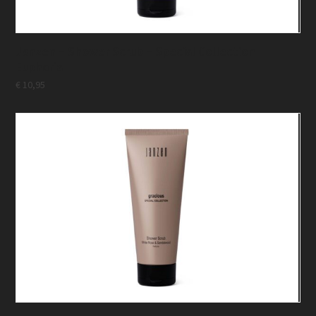
Janzen – Shower Scrub – Special Collection
Euphoria
€
10,95