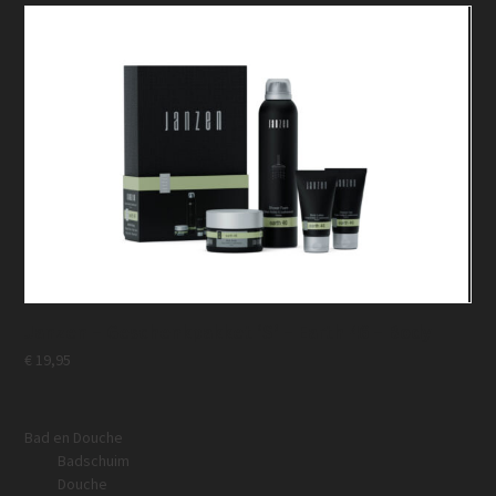
Janzen – Geschenkpakket ‘S’ – Earth 46 – Body
€
19,95
Bad en Douche
Badschuim
Douche