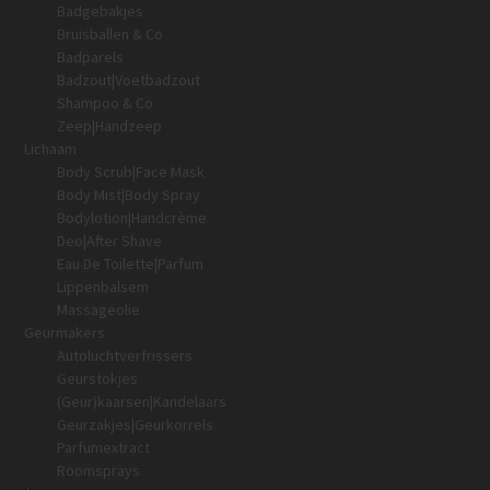
Badgebakjes
Bruisballen & Co
Badparels
Badzout|Voetbadzout
Shampoo & Co
Zeep|Handzeep
Lichaam
Body Scrub|Face Mask
Body Mist|Body Spray
Bodylotion|Handcrème
Deo|After Shave
Eau De Toilette|Parfum
Lippenbalsem
Massageolie
Geurmakers
Autoluchtverfrissers
Geurstokjes
(Geur)kaarsen|Kandelaars
Geurzakjes|Geurkorrels
Parfumextract
Roomsprays