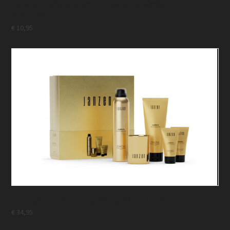
Janzen – Shower Scrub – Special Collection
Gracious
€
10,95
Janzen – Geschenkpakket ‘M’ – Euphoria
€
34,95