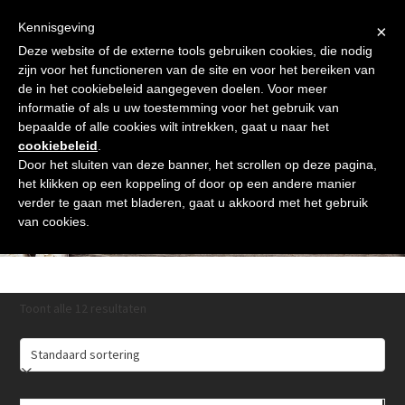
Skip
Gratis verzending vanaf € 60. Wij doen ons best om binnen de
to
Kennisgeving
×
24 uur te verzenden
content
Deze website of de externe tools gebruiken cookies, die nodig
Afrekenen
Winkelmand
Shop
zijn voor het functioneren van de site en voor het bereiken van
de in het cookiebeleid aangegeven doelen. Voor meer
Open
Close
informatie of als u uw toestemming voor het gebruik van
mobile
mobile
bepaalde of alle cookies wilt intrekken, gaat u naar het
cookiebeleid
.
menu
menu
Door het sluiten van deze banner, het scrollen op deze pagina,
het klikken op een koppeling of door op een andere manier
verder te gaan met bladeren, gaat u akkoord met het gebruik
Body Scrub|Face Mask
van cookies.
Toont alle 12 resultaten