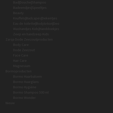
Bad|Douche|Shampoo
Badeendjes|Speeltjes
Beauty
Knuffels|Badcapes|Dekentjes
Eau de toilette|Bodylotion|Deo
Washandjes Kids|Handdoekjes
Zeep en handzeep Kids
Zarqa Dode Zeezoutproducten
Body Care
Dode Zeezout
Face Care
Hair Care
Magnesium
Bormoproducten
Bormo Haarbalsem
Bormo Haarglans
Bormo Hygiëne
Bormo Shampoo 500 ml
Bormo Wonder
Nieuw