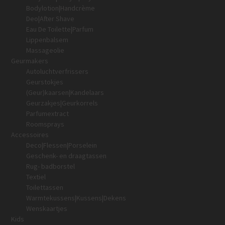
Bodylotion|Handcrème
Deo|After Shave
Eau De Toilette|Parfum
Lippenbalsem
Massageolie
Geurmakers
Autoluchtverfrissers
Geurstokjes
(Geur)kaarsen|Kandelaars
Geurzakjes|Geurkorrels
Parfumextract
Roomsprays
Accessoires
Deco|Flessen|Porselein
Geschenk- en draagtassen
Rug- badborstel
Textiel
Toilettassen
Warmtekussens|Kussens|Dekens
Wenskaartjes
Kids