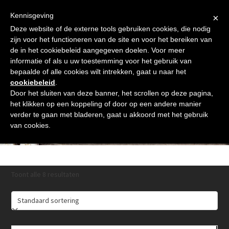
Skip
Gratis verzending vanaf € 60. Wij doen ons best om binnen de
to
Kennisgeving
×
24 uur te verzenden
content
Deze website of de externe tools gebruiken cookies, die nodig
Afrekenen
Winkelmand
Shop
zijn voor het functioneren van de site en voor het bereiken van
de in het cookiebeleid aangegeven doelen. Voor meer
Open
Close
informatie of als u uw toestemming voor het gebruik van
mobile
mobile
bepaalde of alle cookies wilt intrekken, gaat u naar het
cookiebeleid
.
menu
menu
Door het sluiten van deze banner, het scrollen op deze pagina,
het klikken op een koppeling of door op een andere manier
verder te gaan met bladeren, gaat u akkoord met het gebruik
Face Care
van cookies.
Toont alle 8 resultaten