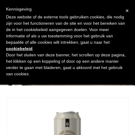
Skip
Gratis verzending vanaf € 60. Wij doen ons best om binnen de
to
Kennisgeving
×
24 uur te verzenden
content
Deze website of de externe tools gebruiken cookies, die nodig
Afrekenen
Winkelmand
Shop
zijn voor het functioneren van de site en voor het bereiken van
de in het cookiebeleid aangegeven doelen. Voor meer
Open
Close
informatie of als u uw toestemming voor het gebruik van
mobile
mobile
bepaalde of alle cookies wilt intrekken, gaat u naar het
cookiebeleid
.
menu
menu
Door het sluiten van deze banner, het scrollen op deze pagina,
het klikken op een koppeling of door op een andere manier
verder te gaan met bladeren, gaat u akkoord met het gebruik
Shop
van cookies.