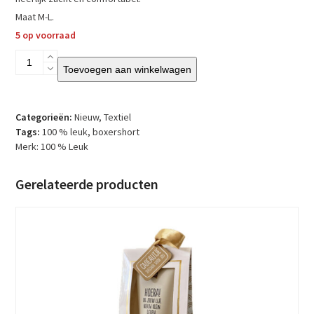
Maat M-L.
5 op voorraad
100
Toevoegen aan winkelwagen
%
Leuk
-
Boxershort
Categorieën:
Nieuw
,
Textiel
in
Tags:
100 % leuk
,
boxershort
blik
Merk:
100 % Leuk
–
Hey
Gerelateerde producten
Badass
–
maat
M
-
L
aantal