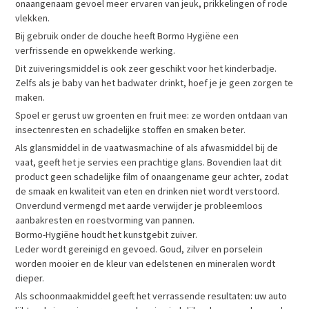
onaangenaam gevoel meer ervaren van jeuk, prikkelingen of rode
vlekken.
Bij gebruik onder de douche heeft Bormo Hygiëne een
verfrissende en opwekkende werking.
Dit zuiveringsmiddel is ook zeer geschikt voor het kinderbadje.
Zelfs als je baby van het badwater drinkt, hoef je je geen zorgen te
maken.
Spoel er gerust uw groenten en fruit mee: ze worden ontdaan van
insectenresten en schadelijke stoffen en smaken beter.
Als glansmiddel in de vaatwasmachine of als afwasmiddel bij de
vaat, geeft het je servies een prachtige glans. Bovendien laat dit
product geen schadelijke film of onaangename geur achter, zodat
de smaak en kwaliteit van eten en drinken niet wordt verstoord.
Onverdund vermengd met aarde verwijder je probleemloos
aanbakresten en roestvorming van pannen.
Bormo-Hygiëne houdt het kunstgebit zuiver.
Leder wordt gereinigd en gevoed. Goud, zilver en porselein
worden mooier en de kleur van edelstenen en mineralen wordt
dieper.
Als schoonmaakmiddel geeft het verrassende resultaten: uw auto