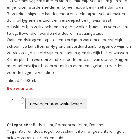
lijkt wel nieuw, je marmeren vloer is eindelijk schoon en glanzend
en je ruiten worden helder en bij een extra beurt zelfs dampvrij.
Bovendien blijven je handen mooi en zacht bij het schoonmaken.
Bormo-Hygiëne verzacht en versoepelt de fijnwas, wast
babykleertjes veilig schoon en geeft wollen truien hun veerkracht
terug. Bovendien worden de kleuren niet aangetast.
Ook hemdskragen, tapijten en gordijnen worden onberispelijk
schoon. Je kunt Bormo-Hygiëne onverdund aanbrengen op wijn- en
vetvlekken, dan verdwijnen ze nadien gemakkelijk bij het wassen.
Kamerplanten worden zonder moeite ontdaan van stof en krijgen
meer ademvrijheid. Dit product kan eveneens gebruikt worden
voor de hygiëne van dieren.
Inhoud: 1000 ml.
6 op voorraad
Bormo
Toevoegen aan winkelwagen
Hygiëne
aantal
Categorieën:
Badschuim
,
Bormoproducten
,
Douche
Tags:
Bad- en douchegel
,
badschuim
,
Bormo
,
gezichtsreiniger
,
huidverzorging
,
Probleemhuid