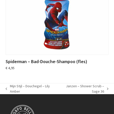
Spiderman – Bad-Douche-Shampoo (fles)
€
4,95
Mijn Stijl – Douchegel – Lily
Janzen – Shower Scrub –
previous
next
Amber
Sage 36
post:
post: