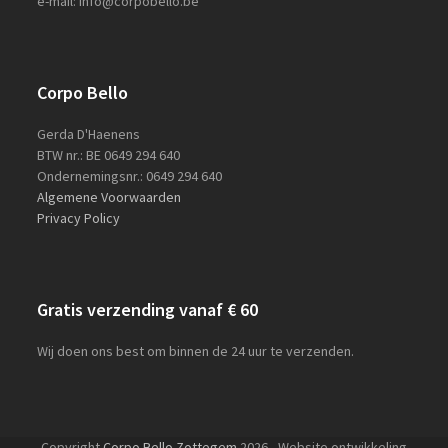
e-mail: info@corpobello.be
Corpo Bello
Gerda D'Haenens
BTW nr.: BE 0649 294 640
Ondernemingsnr.: 0649 294 640
Algemene Voorwaarden
Privacy Policy
Gratis verzending vanaf € 60
Wij doen ons best om binnen de 24 uur te verzenden.
Copyright
Corpo Bello Zottegem
2026 - Website ontwikkeling