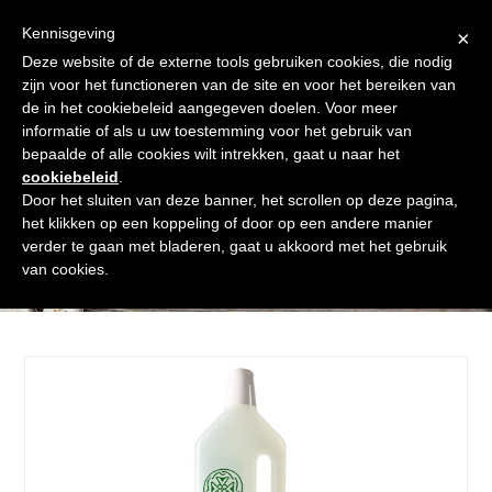
Skip
Gratis verzending vanaf € 60. Wij doen ons best om binnen de
to
Kennisgeving
×
24 uur te verzenden
content
Deze website of de externe tools gebruiken cookies, die nodig
Afrekenen
Winkelmand
Shop
zijn voor het functioneren van de site en voor het bereiken van
de in het cookiebeleid aangegeven doelen. Voor meer
Open
Close
informatie of als u uw toestemming voor het gebruik van
mobile
mobile
bepaalde of alle cookies wilt intrekken, gaat u naar het
cookiebeleid
.
menu
menu
Door het sluiten van deze banner, het scrollen op deze pagina,
het klikken op een koppeling of door op een andere manier
verder te gaan met bladeren, gaat u akkoord met het gebruik
Shop
van cookies.