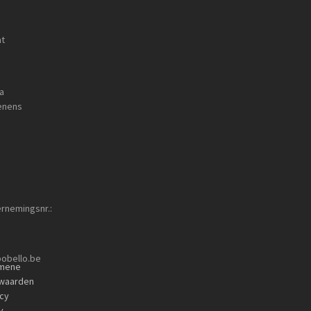
at
a
enens
rnemingsnr.:
obello.be
mene
waarden
acy
y