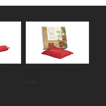
kussen
Kersepitje – Warmtekussen
Classic
€
17,95