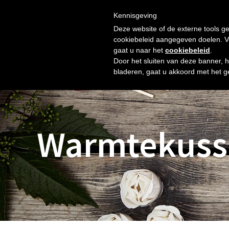
Skip
Gratis verzending vanaf € 60. Wij doen ons best om binnen 
to
Kennisgeving
HOME
SHOP
NIEUW
OVER ONS
FOTO’S
content
Deze website of de externe tools ge
cookiebeleid aangegeven doelen. Voo
gaat u naar het
cookiebeleid
.
Door het sluiten van deze banner, 
bladeren, gaat u akkoord met het g
Warmtekuss