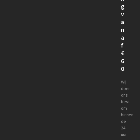
g
v
a
n
a
f
€
6
0
Wij
doen
ons
best
om
binnen
de
24
uur