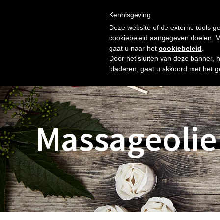
Skip
Gratis verzending vanaf € 60. Wij doen ons best om binnen 
to
Kennisgeving
HOME
SHOP
NIEUW
OVER ONS
FOTO’S
content
Deze website of de externe tools ge
cookiebeleid aangegeven doelen. Voo
gaat u naar het
cookiebeleid
.
Door het sluiten van deze banner, 
bladeren, gaat u akkoord met het g
Massageolie