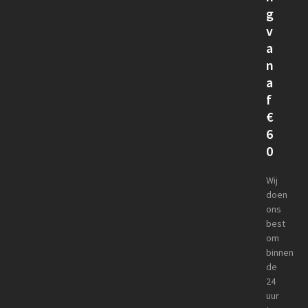
g
v
a
n
a
f
€
6
0
Wij
doen
ons
best
om
binnen
de
24
uur