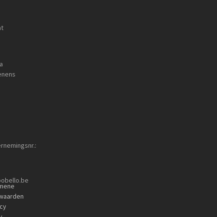
at
a
enens
rnemingsnr.:
obello.be
mene
waarden
acy
y