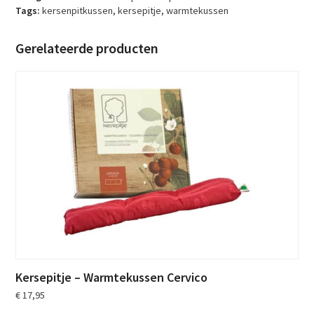
Picolo
Tags:
kersenpitkussen
,
kersepitje
,
warmtekussen
aantal
Gerelateerde producten
Kersepitje – Warmtekussen Cervico
€
17,95