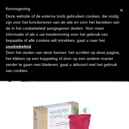
Skip
Gratis verzending vanaf € 60. Wij doen ons best om binnen de
to
Kennisgeving
×
24 uur te verzenden
content
Deze website of de externe tools gebruiken cookies, die nodig
Afrekenen
Winkelmand
Shop
zijn voor het functioneren van de site en voor het bereiken van
de in het cookiebeleid aangegeven doelen. Voor meer
Open
Close
informatie of als u uw toestemming voor het gebruik van
mobile
mobile
bepaalde of alle cookies wilt intrekken, gaat u naar het
cookiebeleid
.
menu
menu
Door het sluiten van deze banner, het scrollen op deze pagina,
het klikken op een koppeling of door op een andere manier
verder te gaan met bladeren, gaat u akkoord met het gebruik
Shop
van cookies.