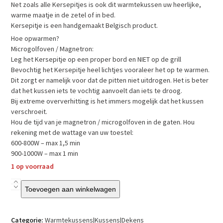
Net zoals alle Kersepitjes is ook dit warmtekussen uw heerlijke,
warme maatje in de zetel of in bed.
Kersepitje is een handgemaakt Belgisch product.
Hoe opwarmen?
Microgolfoven / Magnetron:
Leg het Kersepitje op een proper bord en NIET op de grill
Bevochtig het Kersepitje heel lichtjes vooraleer het op te warmen.
Dit zorgt er namelijk voor dat de pitten niet uitdrogen. Het is beter
dat het kussen iets te vochtig aanvoelt dan iets te droog.
Bij extreme oververhitting is het immers mogelijk dat het kussen
verschroeit.
Hou de tijd van je magnetron / microgolfoven in de gaten. Hou
rekening met de wattage van uw toestel:
600-800W – max 1,5 min
900-1000W – max 1 min
1 op voorraad
Kersepitje
Toevoegen aan winkelwagen
-
Warmtekussen
-
Categorie:
Warmtekussens|Kussens|Dekens