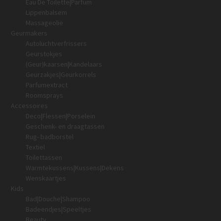
Eau De Toilette|Parfum
Lippenbalsem
Massageolie
Geurmakers
Autoluchtverfrissers
Geurstokjes
(Geur)kaarsen|Kandelaars
Geurzakjes|Geurkorrels
Parfumextract
Roomsprays
Accessoires
Deco|Flessen|Porselein
Geschenk- en draagtassen
Rug- badborstel
Textiel
Toilettassen
Warmtekussens|Kussens|Dekens
Wenskaartjes
Kids
Bad|Douche|Shampoo
Badeendjes|Speeltjes
Beauty