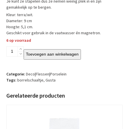
Je kunt ze stapelen dus ze nemen weinig plek in en zijn
gemakkelijk op te bergen.
Kleur: terra/wit.
Diameter: 9 cm
Hoogte: 5,1 cm.
Geschikt voor gebruik in de vaatwasser én magnetron.
6 op voorraad
Gusta
Toevoegen aan winkelwagen
-
Schaaltjes
Wit
Terra
Categorie:
Deco|Flessen|Porselein
-
Tags:
borrelschaaltje
,
Gusta
2
Stuks
Gerelateerde producten
aantal