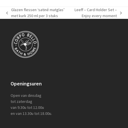
Glazen flessen ‘satiné matglas’
Leeff – Card Holder Set –
previous
next
met kurk 250 ml per 3 stuks
Enjoy every moment
post:
post:
Openingsuren
Open van dinsdag
tot zaterdag
van 9.30u tot 12.00u
en van 13.30u tot 18.00u.