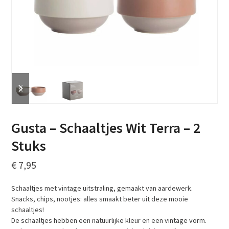
previous
next
slide
slide
Gusta – Schaaltjes Wit Terra – 2
Stuks
€
7,95
Schaaltjes met vintage uitstraling, gemaakt van aardewerk.
Snacks, chips, nootjes: alles smaakt beter uit deze mooie
schaaltjes!
De schaaltjes hebben een natuurlijke kleur en een vintage vorm.