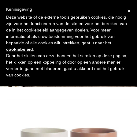
Skip
Gratis verzending vanaf € 60. Wij doen ons best om binnen de
to
Kennisgeving
×
24 uur te verzenden
content
Deze website of de externe tools gebruiken cookies, die nodig
Afrekenen
Winkelmand
Shop
zijn voor het functioneren van de site en voor het bereiken van
de in het cookiebeleid aangegeven doelen. Voor meer
Open
Close
informatie of als u uw toestemming voor het gebruik van
mobile
mobile
bepaalde of alle cookies wilt intrekken, gaat u naar het
cookiebeleid
.
menu
menu
Door het sluiten van deze banner, het scrollen op deze pagina,
het klikken op een koppeling of door op een andere manier
verder te gaan met bladeren, gaat u akkoord met het gebruik
Shop
van cookies.