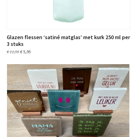
Glazen flessen ‘satiné matglas’ met kurk 250 ml per
3 stuks
Oorspronkelijke
Huidige
€
11,95
€
5,95
prijs
prijs
was:
is:
€ 11,95.
€ 5,95.