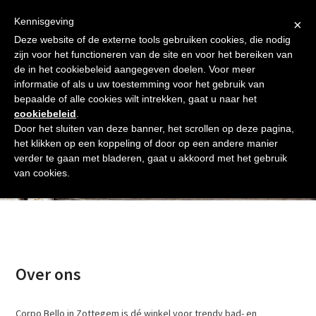
Skip
Gratis verzending vanaf € 60. Wij doen ons best om binnen de
to
Kennisgeving
×
24 uur te verzenden
content
Deze website of de externe tools gebruiken cookies, die nodig
Afrekenen
Winkelmand
Shop
zijn voor het functioneren van de site en voor het bereiken van
de in het cookiebeleid aangegeven doelen. Voor meer
Open
Close
informatie of als u uw toestemming voor het gebruik van
mobile
mobile
bepaalde of alle cookies wilt intrekken, gaat u naar het
cookiebeleid
.
menu
menu
Door het sluiten van deze banner, het scrollen op deze pagina,
het klikken op een koppeling of door op een andere manier
verder te gaan met bladeren, gaat u akkoord met het gebruik
Over ons
van cookies.
Over ons
Corpo Bello in Zottegem is dé winkel voor trendy bad- en