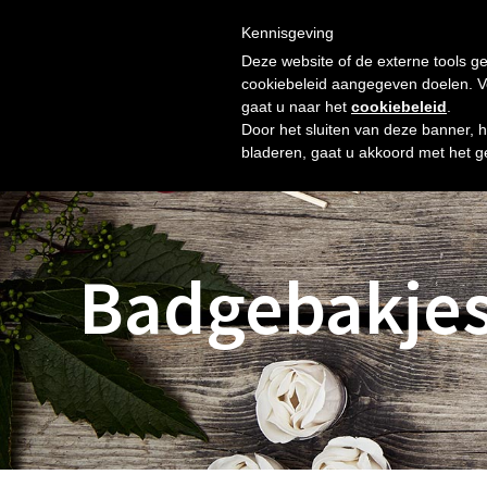
Skip
Gratis verzending vanaf € 60. Wij doen ons best om binnen 
to
Kennisgeving
HOME
SHOP
NIEUW
OVER ONS
FOTO’S
content
Deze website of de externe tools ge
cookiebeleid aangegeven doelen. Voo
gaat u naar het
cookiebeleid
.
Door het sluiten van deze banner, 
bladeren, gaat u akkoord met het g
Badgebakje