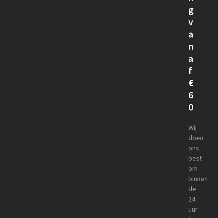
g
v
a
n
a
f
€
6
0
Wij
doen
ons
best
om
binnen
de
24
uur