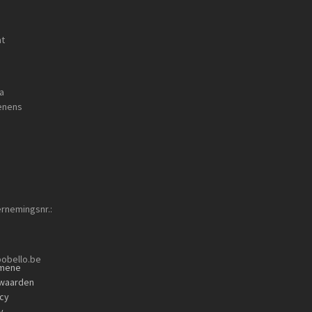
at
a
enens
rnemingsnr.:
obello.be
mene
waarden
acy
y