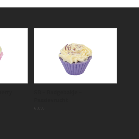
herry
SB – Badgebakje –
Passievrucht
€
3,95