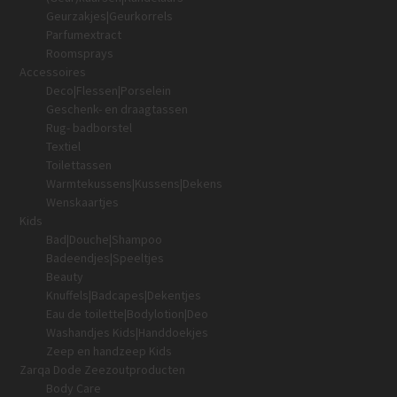
Geurzakjes|Geurkorrels
Parfumextract
Roomsprays
Accessoires
Deco|Flessen|Porselein
Geschenk- en draagtassen
Rug- badborstel
Textiel
Toilettassen
Warmtekussens|Kussens|Dekens
Wenskaartjes
Kids
Bad|Douche|Shampoo
Badeendjes|Speeltjes
Beauty
Knuffels|Badcapes|Dekentjes
Eau de toilette|Bodylotion|Deo
Washandjes Kids|Handdoekjes
Zeep en handzeep Kids
Zarqa Dode Zeezoutproducten
Body Care