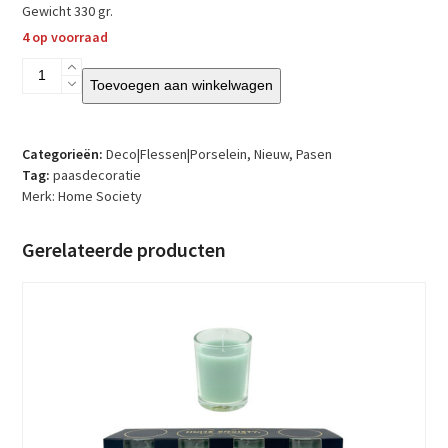
Gewicht 330 gr.
4 op voorraad
Home
Toevoegen aan winkelwagen
Society
-
Bunny
Regi
Categorieën:
Deco|Flessen|Porselein
,
Nieuw
,
Pasen
-
Tag:
paasdecoratie
S
Merk:
Home Society
aantal
Gerelateerde producten