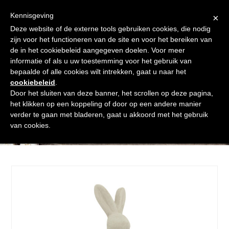
Skip
Gratis verzending vanaf € 60. Wij doen ons best om binnen de
to
Kennisgeving
×
24 uur te verzenden
content
Deze website of de externe tools gebruiken cookies, die nodig
Afrekenen
Winkelmand
Shop
zijn voor het functioneren van de site en voor het bereiken van
de in het cookiebeleid aangegeven doelen. Voor meer
Open
Close
informatie of als u uw toestemming voor het gebruik van
mobile
mobile
bepaalde of alle cookies wilt intrekken, gaat u naar het
cookiebeleid
.
menu
menu
Door het sluiten van deze banner, het scrollen op deze pagina,
het klikken op een koppeling of door op een andere manier
verder te gaan met bladeren, gaat u akkoord met het gebruik
Shop
van cookies.