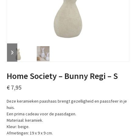
previous
next
slide
slide
Home Society – Bunny Regi – S
€
7,95
Deze keramieken paashaas brengt gezelligheid en paassfeer in je
huis.
Een prima cadeau voor de paasdagen.
Materiaal: keramiek.
Kleur: beige.
Afmetingen: 19 x 9 x 9 cm.