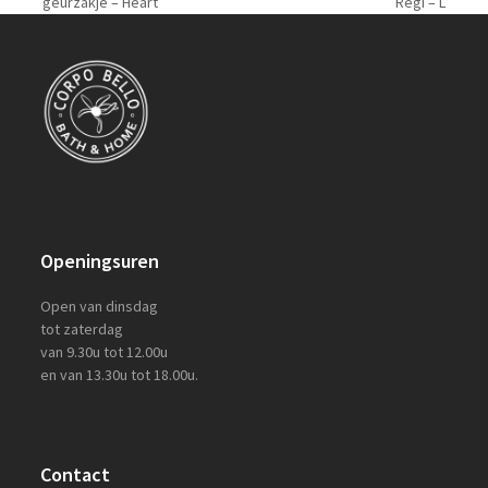
previous
next
geurzakje – Heart
Regi – L
post:
post:
Openingsuren
Open van dinsdag
tot zaterdag
van 9.30u tot 12.00u
en van 13.30u tot 18.00u.
Contact