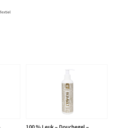
Textiel
–
100 % Leuk – Douchegel –