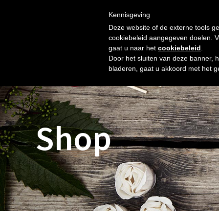
Skip
Gratis verzending vanaf € 60. Wij doen ons best om binnen 
to
Kennisgeving
HOME
SHOP
NIEUW
OVER ONS
FOTO’S
content
Deze website of de externe tools ge
cookiebeleid aangegeven doelen. Voo
gaat u naar het
cookiebeleid
.
Door het sluiten van deze banner, 
bladeren, gaat u akkoord met het g
Shop