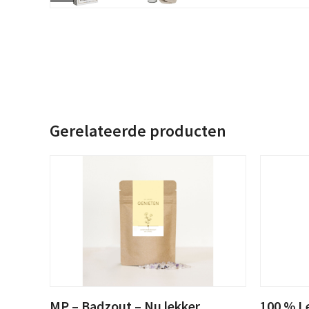
Gerelateerde producten
MP – Badzout – Nu lekker
100 % L