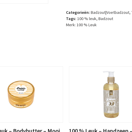
-
Geschenkpakket
Categorieën:
Badzout|Voetbadzout
,
-
Tags:
100 % leuk
,
Badzout
In
Merk:
100 % Leuk
de
relax
aantal
euk – Bodybutter – Mooi
100 % Leuk – Handzeep 