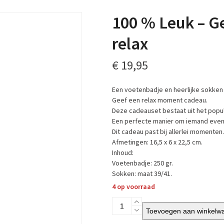
100 % Leuk – G
relax
€
19,95
Een voetenbadje en heerlijke sokken
Geef een relax moment cadeau.
Deze cadeauset bestaat uit het pop
Een perfecte manier om iemand even h
Dit cadeau past bij allerlei momenten.
Afmetingen: 16,5 x 6 x 22,5 cm.
Inhoud:
Voetenbadje: 250 gr.
Sokken: maat 39/41.
4 op voorraad
100
Toevoegen aan winkelw
%
Leuk