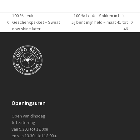
100 % Leuk –
100 % Leuk – Sokken in blik –
Geschenkpakket – Sweat
Jij bent mijn held – maat 41 tot
previous
next
now shine later
46
post:
post:
Openingsuren
Open van dinsdag
tot zaterdag
van 9.30u tot 12.00u
en van 13.30u tot 18.00u.