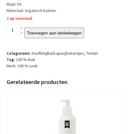
Maat: 56
Materiaal: organisch katoen.
2 op voorraad
100
Toevoegen aan winkelwagen
%
Leuk
-
Babyrompertje
Categorieën:
Knuffels|Badcapes|Dekentjes
,
Textiel
in
Tag:
100 % leuk
box
Merk:
100 % Leuk
aantal
Gerelateerde producten