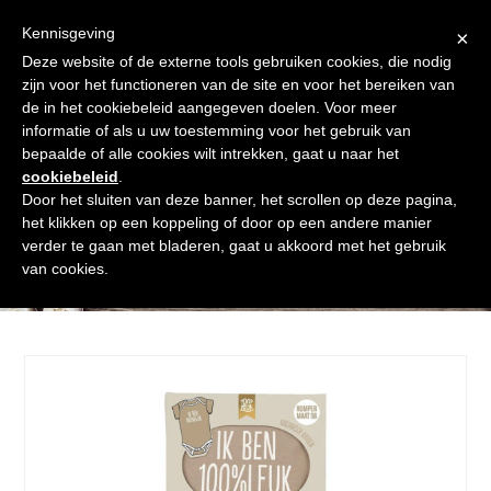
Skip
Gratis verzending vanaf € 60. Wij doen ons best om binnen de
to
Kennisgeving
×
24 uur te verzenden
content
Deze website of de externe tools gebruiken cookies, die nodig
Afrekenen
Winkelmand
Shop
zijn voor het functioneren van de site en voor het bereiken van
de in het cookiebeleid aangegeven doelen. Voor meer
Open
Close
informatie of als u uw toestemming voor het gebruik van
mobile
mobile
bepaalde of alle cookies wilt intrekken, gaat u naar het
cookiebeleid
.
menu
menu
Door het sluiten van deze banner, het scrollen op deze pagina,
het klikken op een koppeling of door op een andere manier
verder te gaan met bladeren, gaat u akkoord met het gebruik
Shop
van cookies.