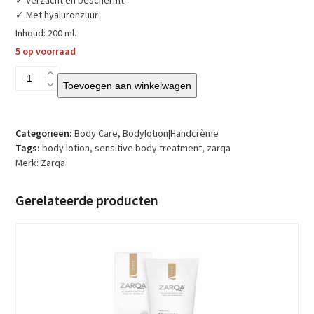
✓ Verzacht en beschermt
✓ Met hyaluronzuur
Inhoud: 200 ml.
5 op voorraad
Zarqa
Toevoegen aan winkelwagen
-
Sensitive
Body
Lotion
Categorieën:
Body Care
,
Bodylotion|Handcrème
aantal
Tags:
body lotion
,
sensitive body treatment
,
zarqa
Merk:
Zarqa
Gerelateerde producten