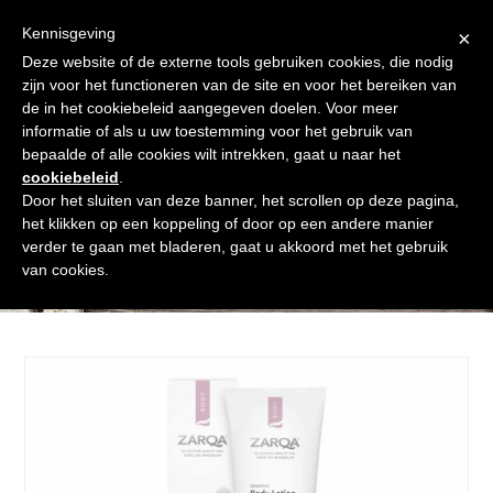
Skip
Gratis verzending vanaf € 60. Wij doen ons best om binnen de
to
Kennisgeving
×
24 uur te verzenden
content
Deze website of de externe tools gebruiken cookies, die nodig
Afrekenen
Winkelmand
Shop
zijn voor het functioneren van de site en voor het bereiken van
de in het cookiebeleid aangegeven doelen. Voor meer
Open
Close
informatie of als u uw toestemming voor het gebruik van
mobile
mobile
bepaalde of alle cookies wilt intrekken, gaat u naar het
cookiebeleid
.
menu
menu
Door het sluiten van deze banner, het scrollen op deze pagina,
het klikken op een koppeling of door op een andere manier
verder te gaan met bladeren, gaat u akkoord met het gebruik
Shop
van cookies.