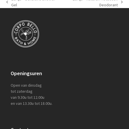
previous
next
Gel
Deodorant
post:
post:
Openingsuren
Open van dinsdag
tot zaterdag
van 9.30u tot 12.00u
en van 13.30u tot 18.00u.