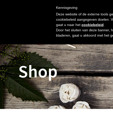
Skip
Gratis verzending vanaf € 60. Wij doen ons best om binnen 
to
Kennisgeving
HOME
SHOP
NIEUW
OVER ONS
FOTO’S
content
Deze website of de externe tools ge
cookiebeleid aangegeven doelen. Voo
gaat u naar het
cookiebeleid
.
Door het sluiten van deze banner, 
bladeren, gaat u akkoord met het g
Shop