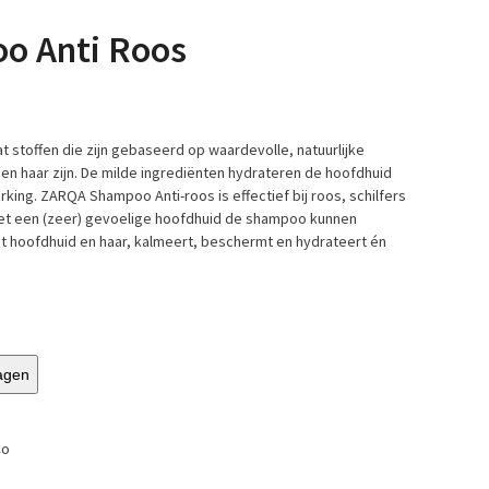
o Anti Roos
stoffen die zijn gebaseerd op waardevolle, natuurlijke
 en haar zijn. De milde ingrediënten hydrateren de hoofdhuid
ng. ZARQA Shampoo Anti-roos is effectief bij roos, schilfers
met een (zeer) gevoelige hoofdhuid de shampoo kunnen
t hoofdhuid en haar, kalmeert, beschermt en hydrateert én
agen
Co