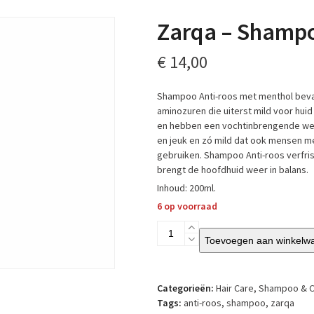
Zarqa – Shampo
€
14,00
Shampoo Anti-roos met menthol bevat 
aminozuren die uiterst mild voor huid
en hebben een vochtinbrengende werki
en jeuk en zó mild dat ook mensen 
gebruiken. Shampoo Anti-roos verfris
brengt de hoofdhuid weer in balans.
Inhoud: 200ml.
6 op voorraad
Zarqa
Toevoegen aan winkelw
-
Shampoo
Anti
Roos
Categorieën:
Hair Care
,
Shampoo & 
aantal
Tags:
anti-roos
,
shampoo
,
zarqa