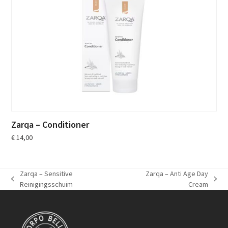
Zarqa – Conditioner
€
14,00
Zarqa – Sensitive
Zarqa – Anti Age Day
previous
next
Reinigingsschuim
Cream
post:
post: