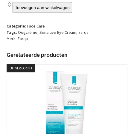
Zarqa
Toevoegen aan winkelwagen
-
Sensitive
Oogcème
Categorie:
Face Care
aantal
Tags:
Oogcrème
,
Sensitive Eye Cream
,
zarqa
Merk:
Zarqa
Gerelateerde producten
UITVERKOCHT