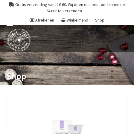
Skip
Gratis verzending vanaf € 60. Wij doen ons best om binnen de
to
24 uur te verzenden
content
Afrekenen
Winkelmand
Shop
Open
Close
mobile
mobile
menu
menu
Shop