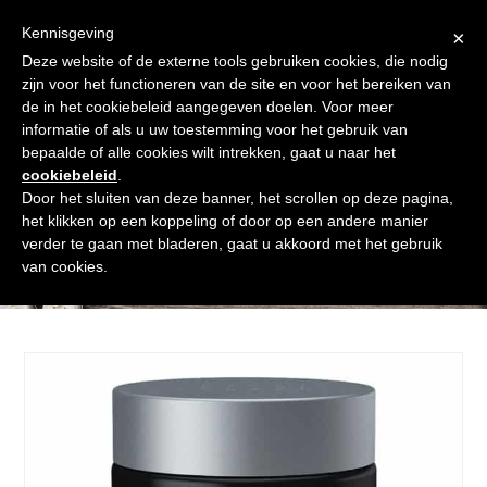
Skip
Gratis verzending vanaf € 60. Wij doen ons best om binnen de
to
Kennisgeving
×
24 uur te verzenden
content
Deze website of de externe tools gebruiken cookies, die nodig
Afrekenen
Winkelmand
Shop
zijn voor het functioneren van de site en voor het bereiken van
de in het cookiebeleid aangegeven doelen. Voor meer
Open
Close
informatie of als u uw toestemming voor het gebruik van
mobile
mobile
bepaalde of alle cookies wilt intrekken, gaat u naar het
cookiebeleid
.
menu
menu
Door het sluiten van deze banner, het scrollen op deze pagina,
het klikken op een koppeling of door op een andere manier
verder te gaan met bladeren, gaat u akkoord met het gebruik
Shop
van cookies.