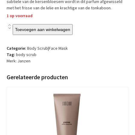
subtiele van de kersenbloesem wordt in dit parfum afgewisseld
met het frisse van de lelie en krachtige van de tonkaboon.
1 op voorraad
Janzen
Toevoegen aan winkelwagen
-
Body
Scrub
Categorie:
Body Scrub|Face Mask
-
Tag:
body scrub
Skin
Merk:
Janzen
90
aantal
Gerelateerde producten