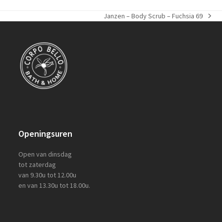
Janzen – Body Scrub – Fuchsia 69
next
post:
Openingsuren
Open van dinsdag
tot zaterdag
van 9.30u tot 12.00u
en van 13.30u tot 18.00u.