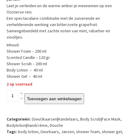
Laat je verleiden en de warme amber je meenemen op een
Oosterse reis.
Een spectaculaire combinatie met de zuiverende en
verhelderende werking van bitterzoete grapefruit.
Samengebundeld met zachte noten van mint, rabarber en
viooltjes.
Inhoud:
Shower Foam – 200 ml
Scented Candle – 120 gr
Shower Scrub – 200 ml
Body Lotion – 40 ml
Shower Gel – 40 ml
2 op voorraad
Janzen
Toevoegen aan winkelwagen
–
Geschenkpakket
'M'
–
Categorieën:
(Geur)kaarsen|Kandelaars
,
Body Scrub|Face Mask
,
Euphoria
Bodylotion|Handcrème
,
Douche
aantal
Tags:
body lotion
,
Geurkaars
,
Janzen
,
shower foam
,
shower gel
,