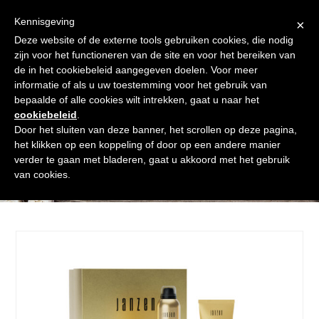
Skip
Gratis verzending vanaf € 60. Wij doen ons best om binnen de
to
Kennisgeving
×
24 uur te verzenden
content
Deze website of de externe tools gebruiken cookies, die nodig
Afrekenen
Winkelmand
Shop
zijn voor het functioneren van de site en voor het bereiken van
de in het cookiebeleid aangegeven doelen. Voor meer
Open
Close
informatie of als u uw toestemming voor het gebruik van
mobile
mobile
bepaalde of alle cookies wilt intrekken, gaat u naar het
cookiebeleid
.
menu
menu
Door het sluiten van deze banner, het scrollen op deze pagina,
het klikken op een koppeling of door op een andere manier
verder te gaan met bladeren, gaat u akkoord met het gebruik
Shop
van cookies.