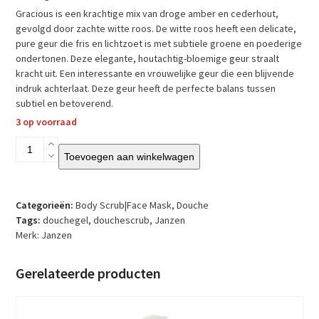
Gracious is een krachtige mix van droge amber en cederhout,
gevolgd door zachte witte roos. De witte roos heeft een delicate,
pure geur die fris en lichtzoet is met subtiele groene en poederige
ondertonen. Deze elegante, houtachtig-bloemige geur straalt
kracht uit. Een interessante en vrouwelijke geur die een blijvende
indruk achterlaat. Deze geur heeft de perfecte balans tussen
subtiel en betoverend.
3 op voorraad
Janzen
Toevoegen aan winkelwagen
-
Shower
Scrub
-
Categorieën:
Body Scrub|Face Mask
,
Douche
Special
Tags:
douchegel
,
douchescrub
,
Janzen
Collection
Merk:
Janzen
Gracious
aantal
Gerelateerde producten