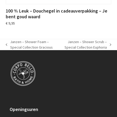
100 % Leuk – Douchegel in cadeauverpakking – Je
bent goud waard
€
9,95
Janzen – Shower Foam –
Janzen – Shower Scrub –
previous
next
Special Collection Gracious
Special Collection Euphoria
post:
post:
Openingsuren