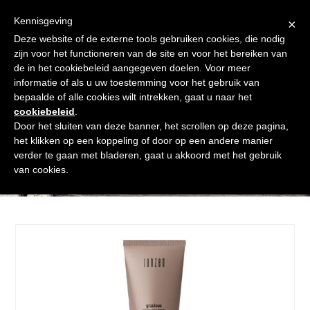
Skip
Gratis verzending vanaf € 60. Wij doen ons best om binnen de
to
Kennisgeving
×
24 uur te verzenden
content
Deze website of de externe tools gebruiken cookies, die nodig
Afrekenen
Winkelmand
Shop
zijn voor het functioneren van de site en voor het bereiken van
de in het cookiebeleid aangegeven doelen. Voor meer
Open
Close
informatie of als u uw toestemming voor het gebruik van
mobile
mobile
bepaalde of alle cookies wilt intrekken, gaat u naar het
cookiebeleid
.
menu
menu
Door het sluiten van deze banner, het scrollen op deze pagina,
het klikken op een koppeling of door op een andere manier
verder te gaan met bladeren, gaat u akkoord met het gebruik
Shop
van cookies.