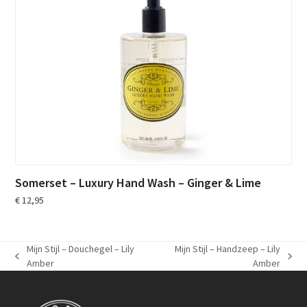
Somerset – Luxury Hand Wash – Ginger & Lime
€
12,95
Mijn Stijl – Douchegel – Lily
Mijn Stijl – Handzeep – Lily
previous
next
Amber
Amber
post:
post: