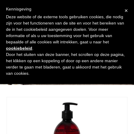
Skip
Gratis verzending vanaf € 60. Wij doen ons best om binnen de
to
Kennisgeving
×
24 uur te verzenden
content
Deze website of de externe tools gebruiken cookies, die nodig
Afrekenen
Winkelmand
Shop
zijn voor het functioneren van de site en voor het bereiken van
de in het cookiebeleid aangegeven doelen. Voor meer
Open
Close
informatie of als u uw toestemming voor het gebruik van
mobile
mobile
bepaalde of alle cookies wilt intrekken, gaat u naar het
cookiebeleid
.
menu
menu
Door het sluiten van deze banner, het scrollen op deze pagina,
het klikken op een koppeling of door op een andere manier
verder te gaan met bladeren, gaat u akkoord met het gebruik
Shop
van cookies.