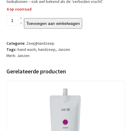
tonkabonen – ook wel bekend als de ‘verboden vrucht’.
4 op voorraad
Janzen
Toevoegen aan winkelwagen
-
Hand
Wash
-
Categorie:
Zeep|Handzeep
Black
Tags:
hand wash
,
handzeep
,
Janzen
22
Merk:
Janzen
aantal
Gerelateerde producten