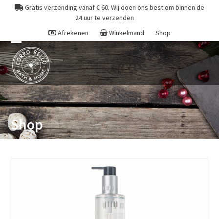
Skip
Gratis verzending vanaf € 60. Wij doen ons best om binnen de
to
24 uur te verzenden
content
Afrekenen
Winkelmand
Shop
Open
Close
mobile
mobile
menu
menu
Shop