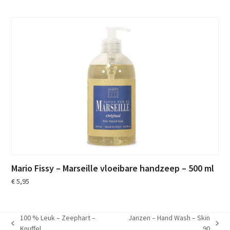
Mario Fissy – Marseille vloeibare handzeep – 500 ml
€
5,95
100 % Leuk – Zeephart –
Janzen – Hand Wash – Skin
previous
next
Knuffel
90