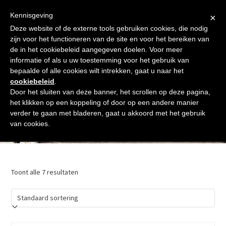
Skip
Gratis verzending vanaf € 60. Wij doen ons best om binnen de
to
Kennisgeving
×
24 uur te verzenden
content
Deze website of de externe tools gebruiken cookies, die nodig
Afrekenen
Winkelmand
Shop
zijn voor het functioneren van de site en voor het bereiken van
de in het cookiebeleid aangegeven doelen. Voor meer
Open
Close
informatie of als u uw toestemming voor het gebruik van
mobile
mobile
bepaalde of alle cookies wilt intrekken, gaat u naar het
cookiebeleid
.
menu
menu
Door het sluiten van deze banner, het scrollen op deze pagina,
het klikken op een koppeling of door op een andere manier
verder te gaan met bladeren, gaat u akkoord met het gebruik
Mijn Stijl
van cookies.
Toont alle 7 resultaten