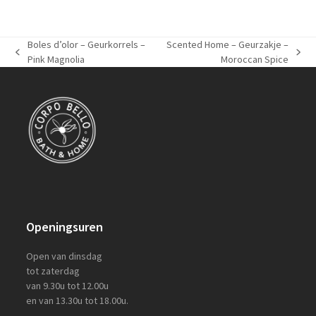
Boles d’olor – Geurkorrels –
Scented Home – Geurzakje –
previous
next
Pink Magnolia
Moroccan Spice
post:
post:
Openingsuren
Open van dinsdag
tot zaterdag
van 9.30u tot 12.00u
en van 13.30u tot 18.00u.