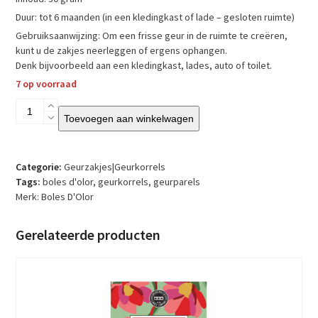
Duur: tot 6 maanden (in een kledingkast of lade – gesloten ruimte)
Gebruiksaanwijzing: Om een frisse geur in de ruimte te creëren,
kunt u de zakjes neerleggen of ergens ophangen.
Denk bijvoorbeeld aan een kledingkast, lades, auto of toilet.
7 op voorraad
Boles
Toevoegen aan winkelwagen
d'olor
-
Geurkorrels
–
Categorie:
Geurzakjes|Geurkorrels
Soleil
Tags:
boles d'olor
,
geurkorrels
,
geurparels
de
Merk:
Boles D'Olor
Provence
aantal
Gerelateerde producten