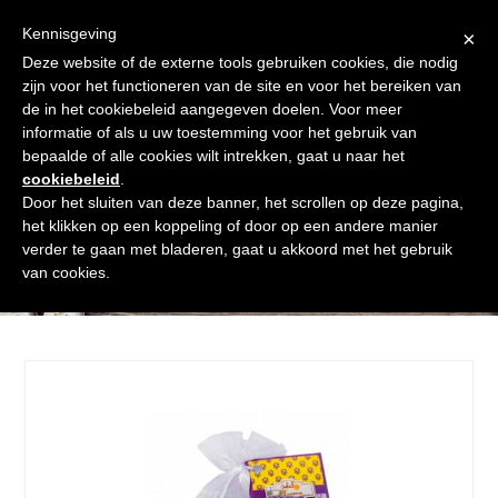
Skip
Gratis verzending vanaf € 60. Wij doen ons best om binnen de
to
Kennisgeving
×
24 uur te verzenden
content
Deze website of de externe tools gebruiken cookies, die nodig
Afrekenen
Winkelmand
Shop
zijn voor het functioneren van de site en voor het bereiken van
de in het cookiebeleid aangegeven doelen. Voor meer
Open
Close
informatie of als u uw toestemming voor het gebruik van
mobile
mobile
bepaalde of alle cookies wilt intrekken, gaat u naar het
cookiebeleid
.
menu
menu
Door het sluiten van deze banner, het scrollen op deze pagina,
het klikken op een koppeling of door op een andere manier
verder te gaan met bladeren, gaat u akkoord met het gebruik
Shop
van cookies.