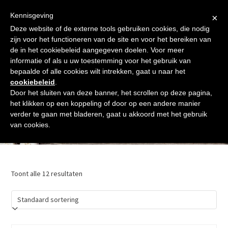
Skip
Gratis verzending vanaf € 60. Wij doen ons best om binnen de
to
Kennisgeving
×
24 uur te verzenden
content
Deze website of de externe tools gebruiken cookies, die nodig
Afrekenen
Winkelmand
Shop
zijn voor het functioneren van de site en voor het bereiken van
de in het cookiebeleid aangegeven doelen. Voor meer
Open
Close
informatie of als u uw toestemming voor het gebruik van
mobile
mobile
bepaalde of alle cookies wilt intrekken, gaat u naar het
cookiebeleid
.
menu
menu
Door het sluiten van deze banner, het scrollen op deze pagina,
het klikken op een koppeling of door op een andere manier
verder te gaan met bladeren, gaat u akkoord met het gebruik
Bridgewater Candle Company
van cookies.
Toont alle 12 resultaten