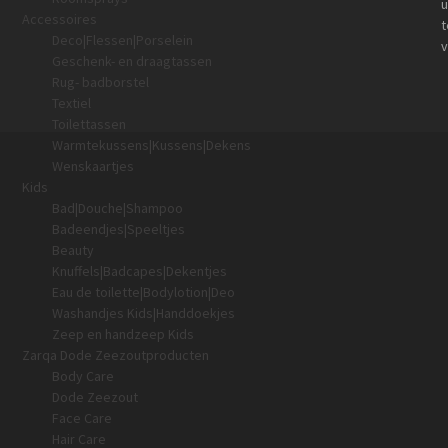
u
Accessoires
t
Deco|Flessen|Porselein
v
Geschenk- en draagtassen
Rug- badborstel
Textiel
Toilettassen
Warmtekussens|Kussens|Dekens
Wenskaartjes
Kids
Bad|Douche|Shampoo
Badeendjes|Speeltjes
Beauty
Knuffels|Badcapes|Dekentjes
Eau de toilette|Bodylotion|Deo
Washandjes Kids|Handdoekjes
Zeep en handzeep Kids
Zarqa Dode Zeezoutproducten
Body Care
Dode Zeezout
Face Care
Hair Care