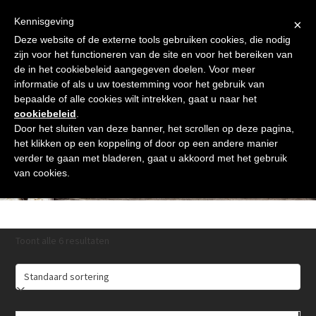
Skip
Gratis verzending vanaf € 60. Wij doen ons best om binnen de
to
Kennisgeving
×
24 uur te verzenden
content
Deze website of de externe tools gebruiken cookies, die nodig
Afrekenen
Winkelmand
Shop
zijn voor het functioneren van de site en voor het bereiken van
de in het cookiebeleid aangegeven doelen. Voor meer
Open
Close
informatie of als u uw toestemming voor het gebruik van
mobile
mobile
bepaalde of alle cookies wilt intrekken, gaat u naar het
cookiebeleid
.
menu
menu
Door het sluiten van deze banner, het scrollen op deze pagina,
het klikken op een koppeling of door op een andere manier
verder te gaan met bladeren, gaat u akkoord met het gebruik
Pasen
van cookies.
Toont alle 6 resultaten