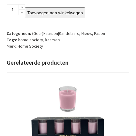
Home
Toevoegen aan winkelwagen
Society
–
Deco
kaarsje
Categorieën:
(Geur)kaarsen|Kandelaars
,
Nieuw
,
Pasen
bunny
Tags:
home society
,
kaarsen
Ivo
Merk:
Home Society
–
Caledon
Gerelateerde producten
aantal