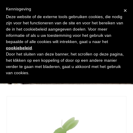
Skip
Gratis verzending vanaf € 60. Wij doen ons best om binnen de
to
Kennisgeving
×
24 uur te verzenden
content
Deze website of de externe tools gebruiken cookies, die nodig
Afrekenen
Winkelmand
Shop
zijn voor het functioneren van de site en voor het bereiken van
de in het cookiebeleid aangegeven doelen. Voor meer
Open
Close
informatie of als u uw toestemming voor het gebruik van
mobile
mobile
bepaalde of alle cookies wilt intrekken, gaat u naar het
cookiebeleid
.
menu
menu
Door het sluiten van deze banner, het scrollen op deze pagina,
het klikken op een koppeling of door op een andere manier
verder te gaan met bladeren, gaat u akkoord met het gebruik
Shop
van cookies.