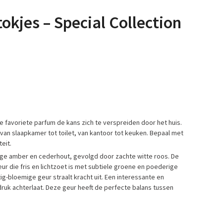
okjes – Special Collection
 je favoriete parfum de kans zich te verspreiden door het huis.
an slaapkamer tot toilet, van kantoor tot keuken. Bepaal met
teit.
roge amber en cederhout, gevolgd door zachte witte roos. De
eur die fris en lichtzoet is met subtiele groene en poederige
g-bloemige geur straalt kracht uit. Een interessante en
druk achterlaat. Deze geur heeft de perfecte balans tussen