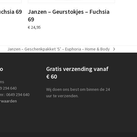
chsia 69
Janzen – Geurstokjes – Fuchsia
69
€
24,95
Janzen – Geschenkpakket ‘S’ – Euphoria – Home & Body
next
post:
lo
Gratis verzending vanaf
€ 60
ens
49 294 640
Wij doen ons best om binnen de 24
r.: 0649 294 640
uur te verzenden.
rwaarden