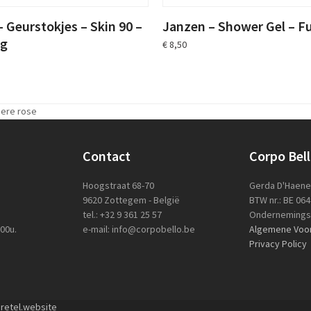
 Geurstokjes – Skin 90 –
Janzen – Shower Gel – Fu
ng
€
8,50
mere rose
Contact
Corpo Bel
Hoogstraat 68-70
Gerda D'Haen
9620 Zottegem - België
BTW nr.: BE 06
tel.: +32 9 361 25 57
Ondernemingsn
.00u.
e-mail: info@corpobello.be
Algemene Voo
Privacy Policy
retel.website