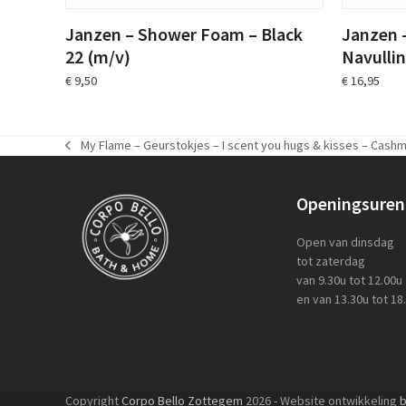
Janzen – Shower Foam – Black
Janzen –
22 (m/v)
Navulli
€
9,50
€
16,95
My Flame – Geurstokjes – I scent you hugs & kisses – Cash
previous
post:
Openingsuren
Open van dinsdag
tot zaterdag
van 9.30u tot 12.00u
en van 13.30u tot 18
Copyright
Corpo Bello Zottegem
2026 - Website ontwikkeling
b