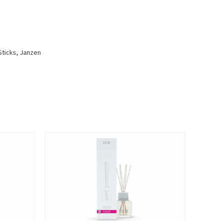
ticks
,
Janzen