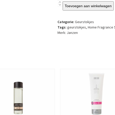
Janzen
Toevoegen aan winkelwagen
-
Geurstokjes
-
Categorie:
Geurstokjes
Special
Tags:
geurstokjes
,
Home Fragrance S
Collection
Merk:
Janzen
Gracious
aantal