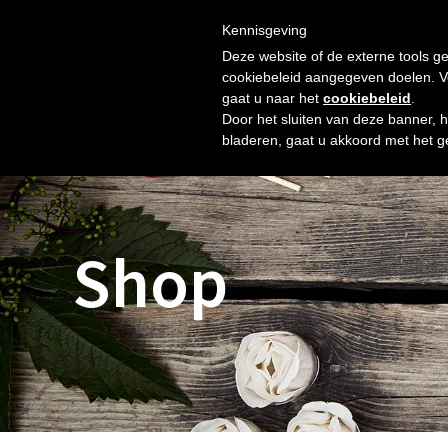
Skip
Gratis verzending vanaf € 60. Wij doen ons best om binnen 
to
Kennisgeving
HOME
SHOP
NIEUW
OVER ONS
FOTO’S
content
Deze website of de externe tools ge
cookiebeleid aangegeven doelen. Voo
gaat u naar het
cookiebeleid
.
Door het sluiten van deze banner, 
bladeren, gaat u akkoord met het g
Shop