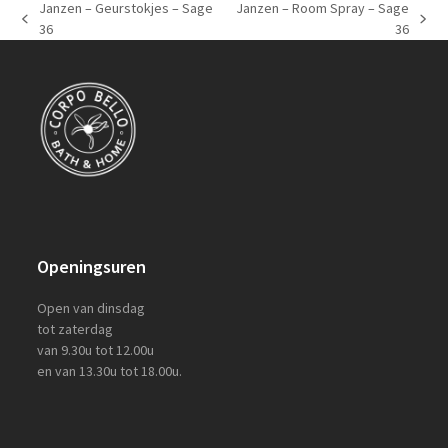
Janzen – Geurstokjes – Sage
Janzen – Room Spray – Sage
previous
next
36
36
post:
post:
Openingsuren
Open van dinsdag
tot zaterdag
van 9.30u tot 12.00u
en van 13.30u tot 18.00u.