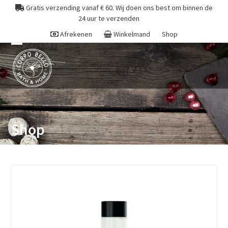
Skip
Gratis verzending vanaf € 60. Wij doen ons best om binnen de
to
24 uur te verzenden
content
Afrekenen
Winkelmand
Shop
Open
Close
mobile
mobile
menu
menu
Shop