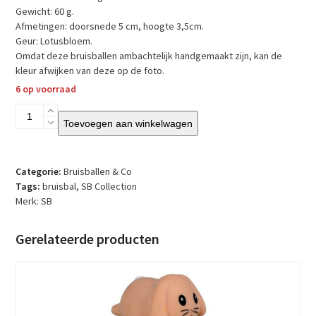
Gewicht: 60 g.
Afmetingen: doorsnede 5 cm, hoogte 3,5cm.
Geur: Lotusbloem.
Omdat deze bruisballen ambachtelijk handgemaakt zijn, kan de
kleur afwijken van deze op de foto.
6 op voorraad
SB
Toevoegen aan winkelwagen
–
Bruisbal
–
Macaron
Categorie:
Bruisballen & Co
–
Tags:
bruisbal
,
SB Collection
Lotus
Merk:
SB
aantal
Gerelateerde producten