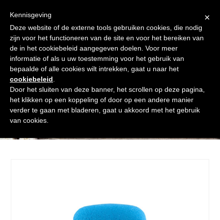
Skip
Gratis verzending vanaf € 60. Wij doen ons best om binnen de
to
Kennisgeving
×
24 uur te verzenden
content
Deze website of de externe tools gebruiken cookies, die nodig
Afrekenen
Winkelmand
Shop
zijn voor het functioneren van de site en voor het bereiken van
de in het cookiebeleid aangegeven doelen. Voor meer
Open
Close
informatie of als u uw toestemming voor het gebruik van
mobile
mobile
bepaalde of alle cookies wilt intrekken, gaat u naar het
cookiebeleid
.
menu
menu
Door het sluiten van deze banner, het scrollen op deze pagina,
het klikken op een koppeling of door op een andere manier
verder te gaan met bladeren, gaat u akkoord met het gebruik
Shop
van cookies.