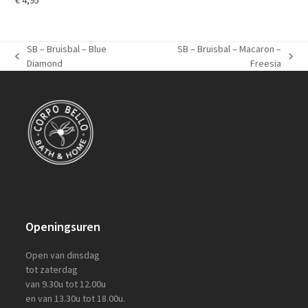
€
4,95
SB – Bruisbal – Blue
SB – Bruisbal – Macaron –
previous
next
Diamond
Freesia
post:
post:
Openingsuren
Open van dinsdag
tot zaterdag
van 9.30u tot 12.00u
en van 13.30u tot 18.00u.