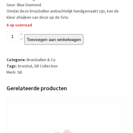
Geur: Blue Diamond.
Omdat deze bruisballen ambachtelijk handgemaakt zijn, kan de
kleur afwijken van deze op de foto.
6 op voorraad
SB
Toevoegen aan winkelwagen
–
Bruisbal
-
Blue
Categorie:
Bruisballen & Co
Diamond
Tags:
bruisbal
,
SB Collection
aantal
Merk:
SB
Gerelateerde producten