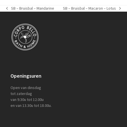
SB – Bruisbal – Mandarine
SB – Bruisbal – Macaron – Lotus
previous
next
post:
post:
Openingsuren
Open van dinsdag
tot zaterdag
van 9.30u tot 12.00u
en van 13.30u tot 18.00u.