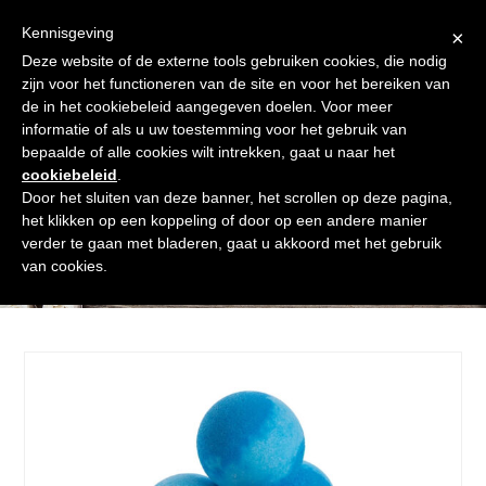
Skip
Gratis verzending vanaf € 60. Wij doen ons best om binnen de
to
Kennisgeving
×
24 uur te verzenden
content
Deze website of de externe tools gebruiken cookies, die nodig
Afrekenen
Winkelmand
Shop
zijn voor het functioneren van de site en voor het bereiken van
de in het cookiebeleid aangegeven doelen. Voor meer
Open
Close
informatie of als u uw toestemming voor het gebruik van
mobile
mobile
bepaalde of alle cookies wilt intrekken, gaat u naar het
cookiebeleid
.
menu
menu
Door het sluiten van deze banner, het scrollen op deze pagina,
het klikken op een koppeling of door op een andere manier
verder te gaan met bladeren, gaat u akkoord met het gebruik
Shop
van cookies.