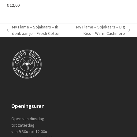
€
12,00
My Flame – Sojakaars – Ik
My Flame – Sojakaars – Big
previous
next
denk aan je – Fresh Cotton
Kiss – Warm Cashmere
post:
post:
Openingsuren
Open van dinsdag
tot zaterdag
van 9.30u tot 12.00u