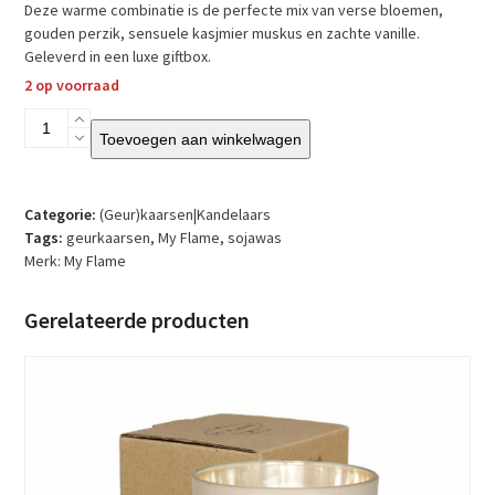
Deze warme combinatie is de perfecte mix van verse bloemen,
gouden perzik, sensuele kasjmier muskus en zachte vanille.
Geleverd in een luxe giftbox.
2 op voorraad
My
Toevoegen aan winkelwagen
Flame
-
Sojakaars
–
Categorie:
(Geur)kaarsen|Kandelaars
Ik
Tags:
geurkaarsen
,
My Flame
,
sojawas
wens
Merk:
My Flame
je
alle
Gerelateerde producten
kracht
–
Warm
Cashmere
aantal