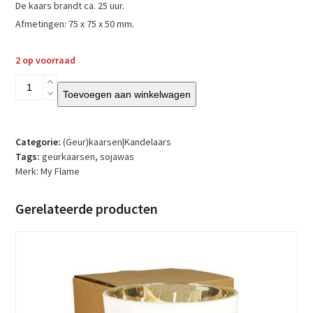
De kaars brandt ca. 25 uur.
Afmetingen: 75 x 75 x 50 mm.
2 op voorraad
My
Toevoegen aan winkelwagen
Flame
-
Sojakaars
-
Categorie:
(Geur)kaarsen|Kandelaars
Jij
Tags:
geurkaarsen
,
sojawas
bent
Merk:
My Flame
goud
waard
Gerelateerde producten
-
Geur
Fig's
delight
aantal