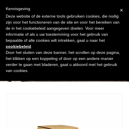
Skip
Gratis verzending vanaf € 60. Wij doen ons best om binnen de
to
Kennisgeving
×
24 uur te verzenden
content
Deze website of de externe tools gebruiken cookies, die nodig
Afrekenen
Winkelmand
Shop
zijn voor het functioneren van de site en voor het bereiken van
de in het cookiebeleid aangegeven doelen. Voor meer
Open
Close
informatie of als u uw toestemming voor het gebruik van
mobile
mobile
bepaalde of alle cookies wilt intrekken, gaat u naar het
cookiebeleid
.
menu
menu
Door het sluiten van deze banner, het scrollen op deze pagina,
het klikken op een koppeling of door op een andere manier
verder te gaan met bladeren, gaat u akkoord met het gebruik
Shop
van cookies.