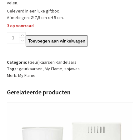
velen.
Geleverd in een luxe giftbox.
Afmetingen: Ø 7,5 cm x H 5 cm.
3 op voorraad
My
Toevoegen aan winkelwagen
Flame
-
Sojakaars
–
Categorie:
(Geur)kaarsen|Kandelaars
Een
Tags:
geurkaarsen
,
My Flame
,
sojawas
lichtje
Merk:
My Flame
liefde
–
Gerelateerde producten
Green
Tea
Time
aantal