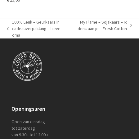
€
25,00
100% Leuk – Geurkaars in
My Flame – Sojakaars – Ik
next
cadeauverpakking – Lieve
denk aan je – Fresh Cotton
previous
post:
oma
post:
Openingsuren
Open van dinsdag
tot zaterdag
van 9.30u tot 12.00u