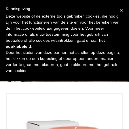
Skip
Gratis verzending vanaf € 60. Wij doen ons best om binnen de
to
Kennisgeving
×
24 uur te verzenden
content
Deze website of de externe tools gebruiken cookies, die nodig
Afrekenen
Winkelmand
Shop
zijn voor het functioneren van de site en voor het bereiken van
de in het cookiebeleid aangegeven doelen. Voor meer
Open
Close
informatie of als u uw toestemming voor het gebruik van
mobile
mobile
bepaalde of alle cookies wilt intrekken, gaat u naar het
cookiebeleid
.
menu
menu
Door het sluiten van deze banner, het scrollen op deze pagina,
het klikken op een koppeling of door op een andere manier
verder te gaan met bladeren, gaat u akkoord met het gebruik
Shop
van cookies.