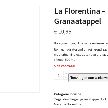
La Florentina –
Granaatappel
€
10,95
Hoogwaardige, duurzame en luxueus
Romig, hydraterend en reinigend zac
met natuurlijke extracten van granaat
Inhoud: 500 ml.
5 op voorraad
La
Toevoegen aan winkelw
Florentina
-
Douchegel
-
Categorie:
Douche
Melograno
Tags:
douchegel
,
granaatappel
,
La F
-
Merk:
La Florentina