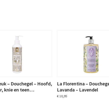
Granaatappel
aantal
euk – Douchegel – Hoofd,
La Florentina – Douchege
r, knie en teen…
Lavanda – Lavendel
€
10,95