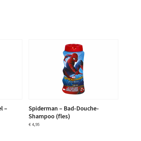
l –
Spiderman – Bad-Douche-
Shampoo (fles)
€
4,95