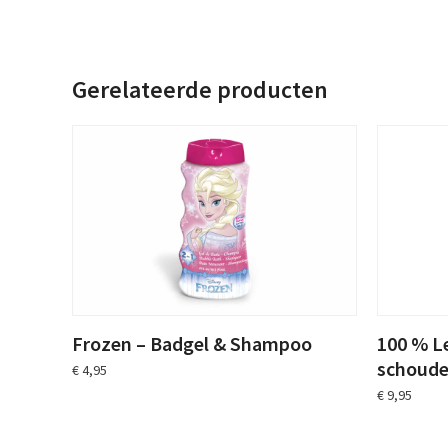
Gerelateerde producten
Frozen – Badgel & Shampoo
100 % L
schoude
€
4,95
€
9,95