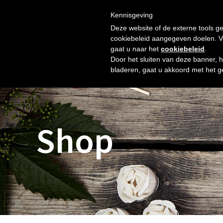
Skip
Gratis verzending vanaf € 60. Wij doen ons best om binnen 
to
Kennisgeving
HOME
SHOP
NIEUW
OVER ONS
FOTO’S
content
Deze website of de externe tools ge
cookiebeleid aangegeven doelen. Voo
gaat u naar het
cookiebeleid
.
Door het sluiten van deze banner, 
bladeren, gaat u akkoord met het g
Shop