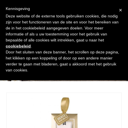
Skip
Gratis verzending vanaf € 60. Wij doen ons best om binnen de
to
Kennisgeving
×
24 uur te verzenden
content
Deze website of de externe tools gebruiken cookies, die nodig
Afrekenen
Winkelmand
Shop
zijn voor het functioneren van de site en voor het bereiken van
de in het cookiebeleid aangegeven doelen. Voor meer
Open
Close
informatie of als u uw toestemming voor het gebruik van
mobile
mobile
bepaalde of alle cookies wilt intrekken, gaat u naar het
cookiebeleid
.
menu
menu
Door het sluiten van deze banner, het scrollen op deze pagina,
het klikken op een koppeling of door op een andere manier
verder te gaan met bladeren, gaat u akkoord met het gebruik
Shop
van cookies.