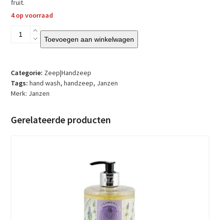
fruit.
4 op voorraad
Janzen
Toevoegen aan winkelwagen
-
Hand
Wash
-
Categorie:
Zeep|Handzeep
Orange
Tags:
hand wash
,
handzeep
,
Janzen
77
Merk:
Janzen
aantal
Gerelateerde producten