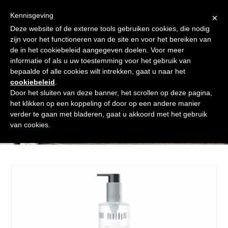
Skip
Gratis verzending vanaf € 60. Wij doen ons best om binnen de
to
Kennisgeving
×
24 uur te verzenden
content
Deze website of de externe tools gebruiken cookies, die nodig
Afrekenen
Winkelmand
Shop
zijn voor het functioneren van de site en voor het bereiken van
de in het cookiebeleid aangegeven doelen. Voor meer
Open
Close
informatie of als u uw toestemming voor het gebruik van
mobile
mobile
bepaalde of alle cookies wilt intrekken, gaat u naar het
cookiebeleid
.
menu
menu
Door het sluiten van deze banner, het scrollen op deze pagina,
het klikken op een koppeling of door op een andere manier
verder te gaan met bladeren, gaat u akkoord met het gebruik
Shop
van cookies.