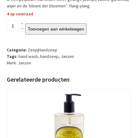
anjer en de ‘bloem der bloemen’: Ylang-ylang.
4 op voorraad
Janzen
Toevoegen aan winkelwagen
-
Hand
Wash
-
Categorie:
Zeep|Handzeep
Fuchsia
Tags:
hand wash
,
handzeep
,
Janzen
69
Merk:
Janzen
-
Navulling
Gerelateerde producten
aantal