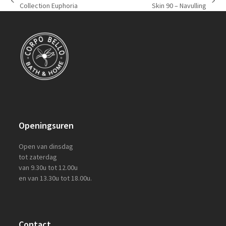
previous
next
Collection Euphoria
Skin 90 – Navulling
post:
post:
Openingsuren
Open van dinsdag
tot zaterdag
van 9.30u tot 12.00u
en van 13.30u tot 18.00u.
Contact