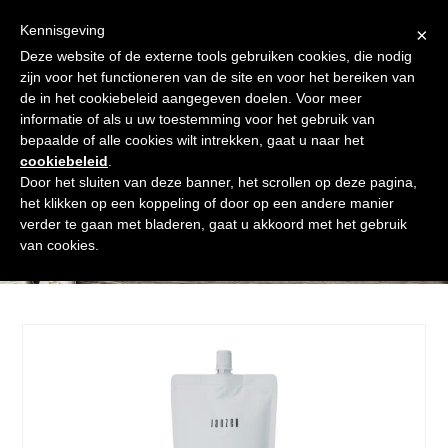
Skip
Gratis verzending vanaf € 60. Wij doen ons best om binnen de
to
Kennisgeving
×
24 uur te verzenden
content
Deze website of de externe tools gebruiken cookies, die nodig
Afrekenen
Winkelmand
Shop
zijn voor het functioneren van de site en voor het bereiken van
de in het cookiebeleid aangegeven doelen. Voor meer
Open
Close
informatie of als u uw toestemming voor het gebruik van
mobile
mobile
bepaalde of alle cookies wilt intrekken, gaat u naar het
cookiebeleid
.
menu
menu
Door het sluiten van deze banner, het scrollen op deze pagina,
het klikken op een koppeling of door op een andere manier
verder te gaan met bladeren, gaat u akkoord met het gebruik
Shop
van cookies.