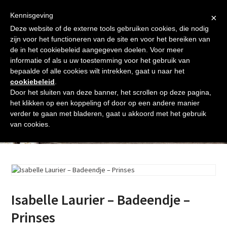
Skip
Gratis verzending vanaf € 60. Wij doen ons best om binnen de
to
Kennisgeving
×
24 uur te verzenden
content
Deze website of de externe tools gebruiken cookies, die nodig
Afrekenen
Winkelmand
Shop
zijn voor het functioneren van de site en voor het bereiken van
de in het cookiebeleid aangegeven doelen. Voor meer
Open
Close
informatie of als u uw toestemming voor het gebruik van
mobile
mobile
bepaalde of alle cookies wilt intrekken, gaat u naar het
cookiebeleid
.
menu
menu
Door het sluiten van deze banner, het scrollen op deze pagina,
het klikken op een koppeling of door op een andere manier
verder te gaan met bladeren, gaat u akkoord met het gebruik
Shop
van cookies.
Isabelle Laurier – Badeendje –
Prinses