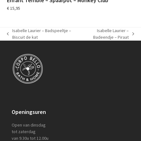
Enfant Terrible – Spaarpot – Monkey Club
€
15,95
Isabelle Laurier – Badspeeltje –
Isabelle Laurier –
previous
next
Biscuit de kat
Badeendje – Piraat
post:
post:
Openingsuren
Open van dinsdag
tot zaterdag
van 9.30u tot 12.00u