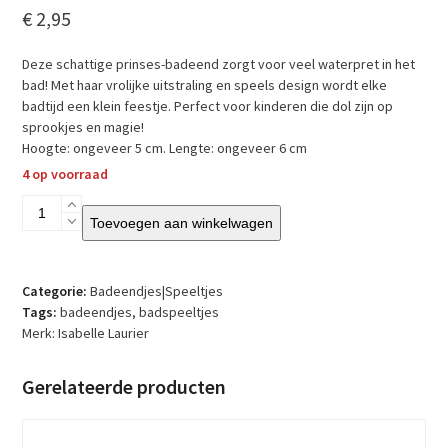
€
2,95
Deze schattige prinses-badeend zorgt voor veel waterpret in het
bad! Met haar vrolijke uitstraling en speels design wordt elke
badtijd een klein feestje. Perfect voor kinderen die dol zijn op
sprookjes en magie!
Hoogte: ongeveer 5 cm. Lengte: ongeveer 6 cm
4 op voorraad
Isabelle
Toevoegen aan winkelwagen
Laurier
–
Badeendje
–
Categorie:
Badeendjes|Speeltjes
Prinses
Tags:
badeendjes
,
badspeeltjes
aantal
Merk:
Isabelle Laurier
Gerelateerde producten