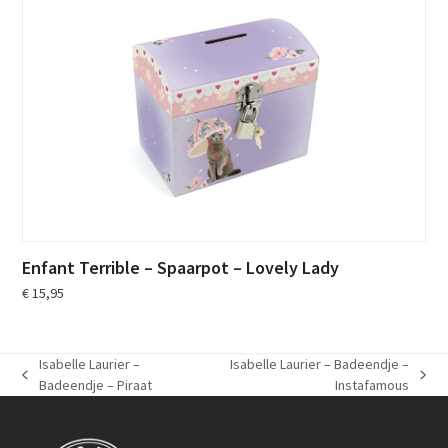
Enfant Terrible – Spaarpot – Lovely Lady
€
15,95
Isabelle Laurier –
Isabelle Laurier – Badeendje –
previous
next
Badeendje – Piraat
Instafamous
post:
post: