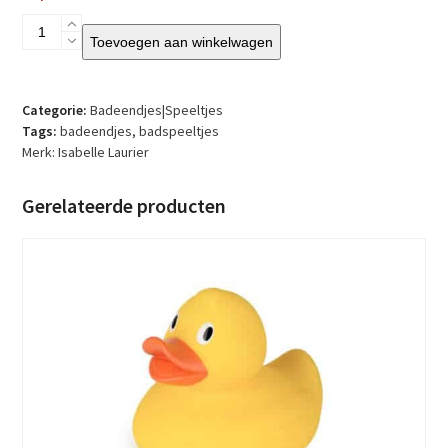
Isabelle
Toevoegen aan winkelwagen
Laurier
–
Badeendje
–
Categorie:
Badeendjes|Speeltjes
Eenhoorn
Tags:
badeendjes
,
badspeeltjes
aantal
Merk:
Isabelle Laurier
Gerelateerde producten