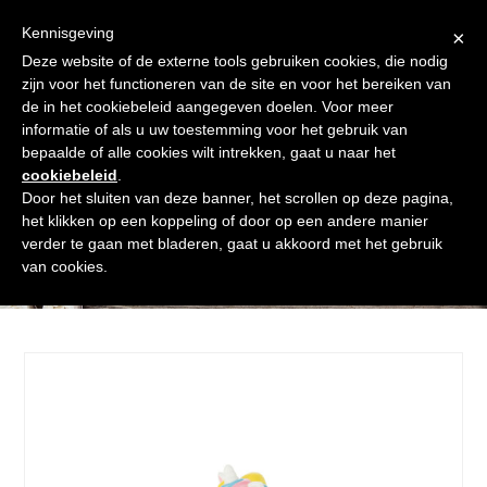
Skip
Gratis verzending vanaf € 60. Wij doen ons best om binnen de
to
Kennisgeving
×
24 uur te verzenden
content
Deze website of de externe tools gebruiken cookies, die nodig
Afrekenen
Winkelmand
Shop
zijn voor het functioneren van de site en voor het bereiken van
de in het cookiebeleid aangegeven doelen. Voor meer
Open
Close
informatie of als u uw toestemming voor het gebruik van
mobile
mobile
bepaalde of alle cookies wilt intrekken, gaat u naar het
cookiebeleid
.
menu
menu
Door het sluiten van deze banner, het scrollen op deze pagina,
het klikken op een koppeling of door op een andere manier
verder te gaan met bladeren, gaat u akkoord met het gebruik
Shop
van cookies.