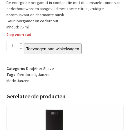
De energieke bergamot in combinatie met de sensuele tonen van
cederhout worden aangevuld met zoete citrus, kruidige
nootmuskaat en charmante musk.
Geur: bergamot en cederhout.
Inhoud: 75 ml.
2 op voorraad
Janzen
Toevoegen aan winkelwagen
–
for
MEN
–
Categorie:
Deo|After Shave
Deodorant
Tags:
Deodorant
,
Janzen
Stick
Merk:
Janzen
aantal
Gerelateerde producten