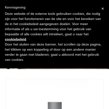
Skip
Gratis verzending vanaf € 60. Wij doen ons best om binnen de
to
Kennisgeving
×
24 uur te verzenden
content
Deze website of de externe tools gebruiken cookies, die nodig
Afrekenen
Winkelmand
Shop
zijn voor het functioneren van de site en voor het bereiken van
de in het cookiebeleid aangegeven doelen. Voor meer
Open
Close
informatie of als u uw toestemming voor het gebruik van
mobile
mobile
bepaalde of alle cookies wilt intrekken, gaat u naar het
cookiebeleid
.
menu
menu
Door het sluiten van deze banner, het scrollen op deze pagina,
het klikken op een koppeling of door op een andere manier
verder te gaan met bladeren, gaat u akkoord met het gebruik
Shop
van cookies.