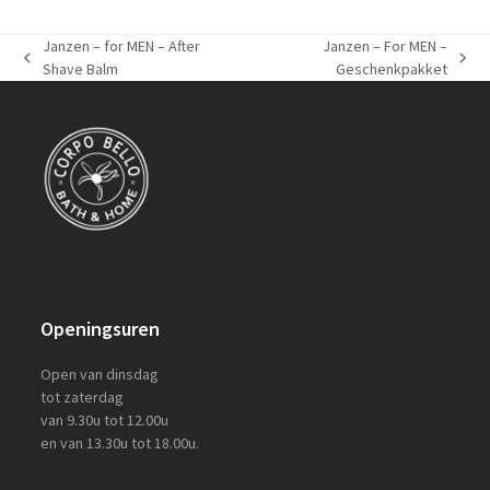
Janzen – for MEN – After
Janzen – For MEN –
previous
next
Shave Balm
Geschenkpakket
post:
post:
Openingsuren
Open van dinsdag
tot zaterdag
van 9.30u tot 12.00u
en van 13.30u tot 18.00u.