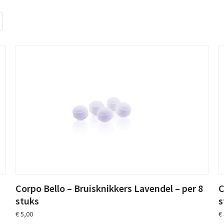
C
Corpo Bello – Bruisknikkers Lavendel – per 8
s
stuks
€
€
5,00