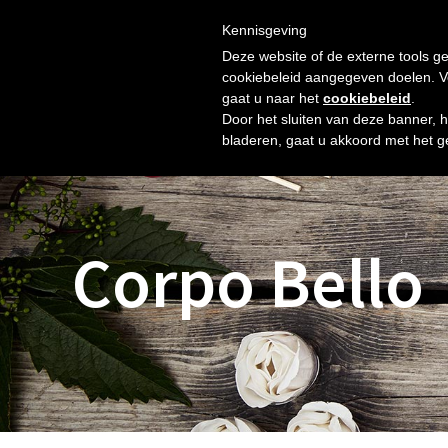
Skip
Gratis verzending vanaf € 60. Wij doen ons best om binnen 
to
Kennisgeving
HOME
SHOP
NIEUW
OVER ONS
FOTO’S
content
Deze website of de externe tools ge
cookiebeleid aangegeven doelen. Voo
gaat u naar het
cookiebeleid
.
Door het sluiten van deze banner, 
bladeren, gaat u akkoord met het g
Corpo Bello