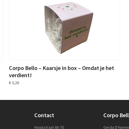
Corpo Bello – Kaarsje in box – Omdat je het
verdient!
€
3,20
Contact
Corpo Bel
Hoogstraat 68-70
Gerda D'Haen