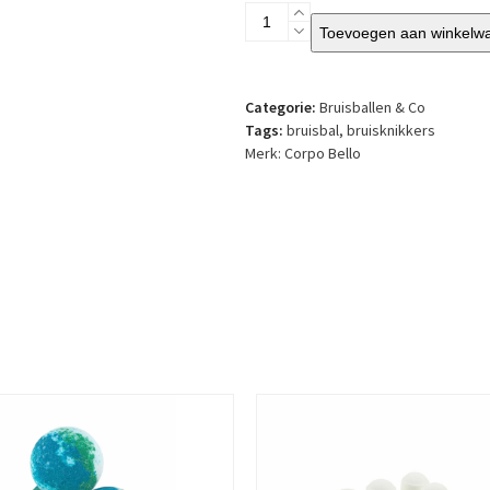
Corpo
Toevoegen aan winkelw
Bello
-
Bruisknikkers
Strawberry
Categorie:
Bruisballen & Co
-
Tags:
bruisbal
,
bruisknikkers
per
Merk:
Corpo Bello
10
stuks
aantal