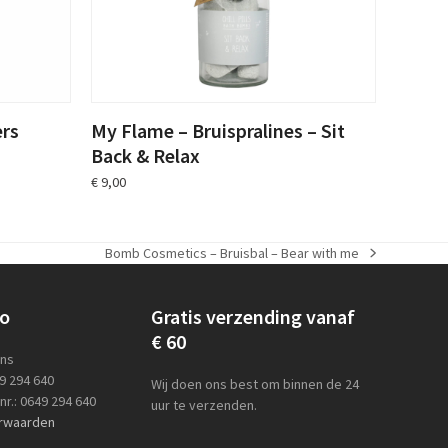
ers
My Flame – Bruispralines – Sit
Back & Relax
€
9,00
Bomb Cosmetics – Bruisbal – Bear with me
next
post:
lo
Gratis verzending vanaf
€ 60
ens
49 294 640
Wij doen ons best om binnen de 24
r.: 0649 294 640
uur te verzenden.
rwaarden