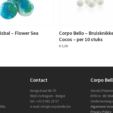
Corpo Bello – Bruisknikk
isbal – Flower Sea
Cocos – per 10 stuks
€
5,00
Contact
Corpo Bel
Hoogstraat 68-70
Gerda D'Haen
9620 Zottegem - België
BTW nr.: BE 06
tel.: +32 9 361 25 57
Ondernemingsn
.00u.
e-mail: info@corpobello.be
Algemene Voo
Privacy Policy