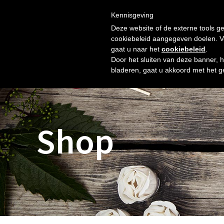
Skip
Gratis verzending vanaf € 60. Wij doen ons best om binnen 
to
Kennisgeving
HOME
SHOP
NIEUW
OVER ONS
FOTO’S
content
Deze website of de externe tools ge
cookiebeleid aangegeven doelen. Voo
gaat u naar het
cookiebeleid
.
Door het sluiten van deze banner, 
bladeren, gaat u akkoord met het g
Shop