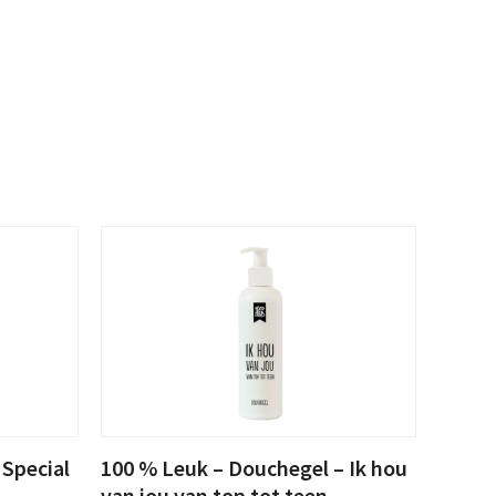
 Special
100 % Leuk – Douchegel – Ik hou
van jou van top tot teen