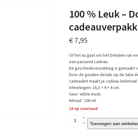
100 % Leuk – D
cadeauverpakki
€
7,95
Of het nu gaat om het behalen van een
een passend cadeau.
De geschenkverpakking is gemaakt va
Door de gouden details op de tube én
cadeaulint maakt je cadeau helemaal 
Afmetingen: 16,5 × 9 × 4 cm.
Geur: white musk.
Inhoud : 100 ml.
10 op voorraad
100
Toevoegen aan winkelw
%
Leuk
-