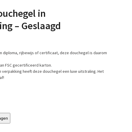
ouchegel in
ng – Geslaagd
 diploma, rijbewijs of certificaat, deze douchegel is daarom
n FSC gecertificeerd karton.
 verpakking heeft deze douchegel een luxe uitstraling. Het
af!
agen