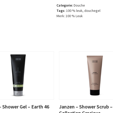
Douchegel
Categorie:
Douche
in
Tags:
100 % leuk
,
douchegel
cadeauverpakking
Merk:
100 % Leuk
–
Geslaagd
aantal
 Shower Gel – Earth 46
Janzen – Shower Scrub –
Collection Gracious