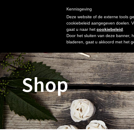
Skip
Gratis verzending vanaf € 60. Wij doen ons best om binnen 
to
Kennisgeving
HOME
SHOP
NIEUW
OVER ONS
FOTO’S
content
Deze website of de externe tools ge
cookiebeleid aangegeven doelen. Voo
gaat u naar het
cookiebeleid
.
Door het sluiten van deze banner, 
bladeren, gaat u akkoord met het g
Shop