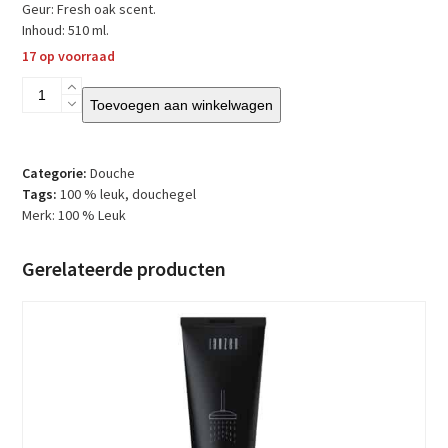
Geur: Fresh oak scent.
Inhoud: 510 ml.
17 op voorraad
100
Toevoegen aan winkelwagen
%
Leuk
-
Douchegel
Categorie:
Douche
-
Tags:
100 % leuk
,
douchegel
Even
Merk:
100 % Leuk
bijtanken
aantal
Gerelateerde producten