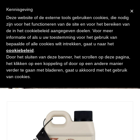
Skip
Gratis verzending vanaf € 60. Wij doen ons best om binnen de
to
Kennisgeving
×
24 uur te verzenden
content
Deze website of de externe tools gebruiken cookies, die nodig
Afrekenen
Winkelmand
Shop
zijn voor het functioneren van de site en voor het bereiken van
de in het cookiebeleid aangegeven doelen. Voor meer
Open
Close
informatie of als u uw toestemming voor het gebruik van
mobile
mobile
bepaalde of alle cookies wilt intrekken, gaat u naar het
cookiebeleid
.
menu
menu
Door het sluiten van deze banner, het scrollen op deze pagina,
het klikken op een koppeling of door op een andere manier
verder te gaan met bladeren, gaat u akkoord met het gebruik
Shop
van cookies.