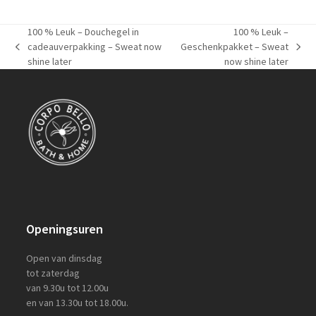
100 % Leuk – Douchegel in
100 % Leuk –
cadeauverpakking – Sweat now
Geschenkpakket – Sweat
previous
next
shine later
now shine later
post:
post:
Openingsuren
Open van dinsdag
tot zaterdag
van 9.30u tot 12.00u
en van 13.30u tot 18.00u.