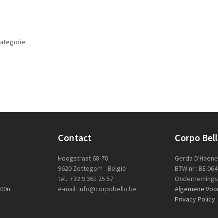
ategorie
Contact
Corpo Bel
Hoogstraat 68-70
Gerda D'Haen
9620 Zottegem - België
BTW nr.: BE 06
tel.: +32 9 361 25 57
Ondernemingsn
.00u.
e-mail: info@corpobello.be
Algemene Voo
Privacy Policy