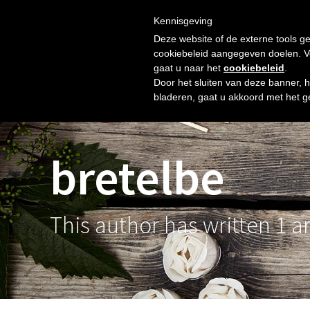
Skip
Gratis verzending vanaf € 60. Wij doen ons best om binnen 
to
Kennisgeving
HOME
SHOP
NIEUW
OVER ONS
FOTO’S
content
Deze website of de externe tools ge
cookiebeleid aangegeven doelen. Voo
gaat u naar het
cookiebeleid
.
Door het sluiten van deze banner, 
bladeren, gaat u akkoord met het g
bretelbe
This author has written 1 ar