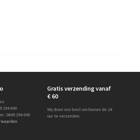
lo
Gratis verzending vanaf
€ 60
ens
49 294 640
Wij doen ons best om binnen de 24
r.: 0649 294 640
uur te verzenden.
rwaarden