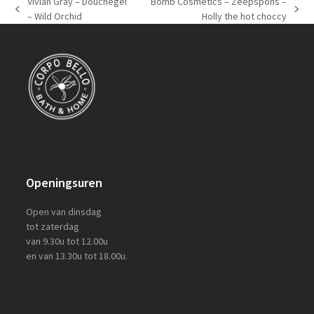
Vivian Gray – Douchegel
Bomb Cosmetics – Zeepspons –
previous
next
– Wild Orchid
Holly the hot choccy
post:
post:
Openingsuren
Open van dinsdag
tot zaterdag
van 9.30u tot 12.00u
en van 13.30u tot 18.00u.