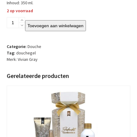
Inhoud: 350 ml.
2 op voorraad
Vivian
Toevoegen aan winkelwagen
Gray
-
Douchegel
-
Categorie:
Douche
Delicous
Tag:
douchegel
Peony
Merk:
Vivian Gray
aantal
Gerelateerde producten