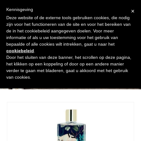
Skip
Gratis verzending vanaf € 60. Wij doen ons best om binnen de
to
Kennisgeving
×
24 uur te verzenden
content
Deze website of de externe tools gebruiken cookies, die nodig
Afrekenen
Winkelmand
Shop
zijn voor het functioneren van de site en voor het bereiken van
de in het cookiebeleid aangegeven doelen. Voor meer
Open
Close
informatie of als u uw toestemming voor het gebruik van
mobile
mobile
bepaalde of alle cookies wilt intrekken, gaat u naar het
cookiebeleid
.
menu
menu
Door het sluiten van deze banner, het scrollen op deze pagina,
het klikken op een koppeling of door op een andere manier
verder te gaan met bladeren, gaat u akkoord met het gebruik
Shop
van cookies.